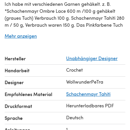
Ich habe mit verschiedenen Garnen gehäkelt. z. B.
*Schachenmayr Ombre Lace 600 m /100 g gehäkelt
(graues Tuch) Verbrauch 100 g. Schachenmayr Tahiti 280
m / 50 g, Verbrauch waren 150 g. Das Pinkfarbene Tuch
waren auch 600 m /100 g, Wolle gekauft auf einem
Mehr anzeigen
Wollmarkt * In dieser 9 seitigen Anleitung wird das
Herstellen des Tuches Reihe für Reihe schriftlich und mit
Häkelschrift erklärt. Viele Bilder verdeutlichen nochmals
Hersteller
Unabhängiger Designer
die einzelene Schritte innerhalb der Reihen.
Meine Anleitung beinhaltet jedoch keinen Grundkurs in
Crochet
Handarbeit
häkeln. Voraussetzung ist, dass Sie Luftmaschen, Feste
Maschen, Kettmaschen und Stäbchen können.
WollwunderPeTra
Designer
Empfohlenes Material
Schachenmayr Tahiti
Herunterladbares PDF
Druckformat
Deutsch
Sprache
1
Anleitungen