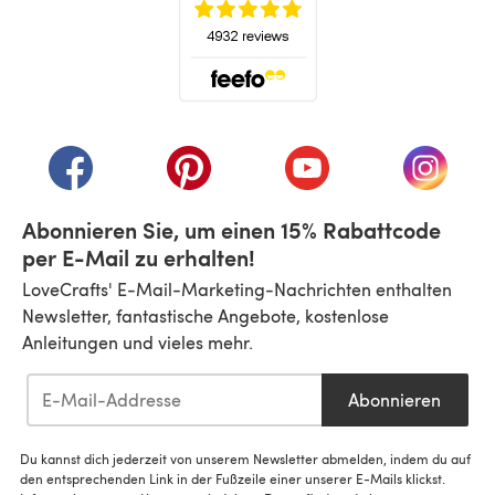
(öffnet sich in einem neuen Tab)
(öffnet sich in einem neuen Tab)
(öffnet sich in einem neuen Tab)
(öffnet sich in einem n
(öffnet 
Abonnieren Sie, um einen 15% Rabattcode
per E-Mail zu erhalten!
LoveCrafts' E-Mail-Marketing-Nachrichten enthalten
Newsletter, fantastische Angebote, kostenlose
Anleitungen und vieles mehr.
Abonnieren
Du kannst dich jederzeit von unserem Newsletter abmelden, indem du auf
den entsprechenden Link in der Fußzeile einer unserer E-Mails klickst.