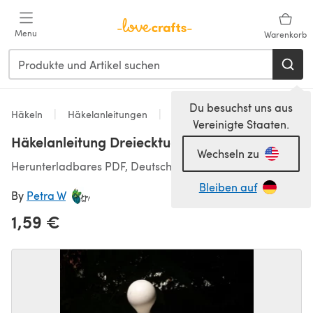
Zum Hauptinhalt springen
Menu
Warenkorb
Du besuchst uns aus
Häkeln
Häkelanleitungen
Schals & Tücher
Vereinigte Staaten.
Häkelanleitung Dreiecktuch "Abschlussball"
Wechseln zu
Herunterladbares PDF, Deutsch
Bleiben auf
By
Petra W
1,59 €