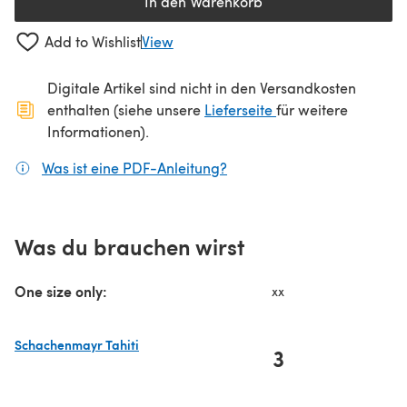
In den Warenkorb
Add to Wishlist
View
Digitale Artikel sind nicht in den Versandkosten
(öffnet sich in ein
enthalten (siehe unsere
Lieferseite
für weitere
Informationen).
Was ist eine PDF-Anleitung?
(öffnet sich in einem neuen
Was du brauchen wirst
One size only:
xx
Schachenmayr Tahiti
3
(öffnet sich in einem neuen Tab)