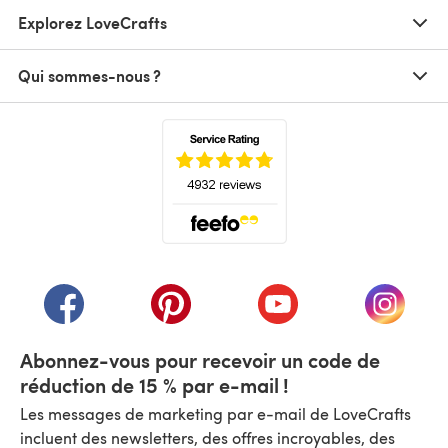
Explorez LoveCrafts
Qui sommes-nous ?
(s'ouvre dans un nouvel onglet)
(s'ouvre dans un nouvel onglet)
(s'ouvre dans un nouvel onglet)
(s'ouvre dans un nouvel
(s'ouvre
Abonnez-vous pour recevoir un code de
réduction de 15 % par e-mail !
Les messages de marketing par e-mail de LoveCrafts
incluent des newsletters, des offres incroyables, des