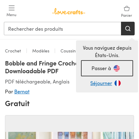
Passer au contenu principal
Menu
Panier
Vous naviguez depuis
Crochet
Modèles
Coussins
États-Unis.
Bobble and Fringe Crochet Pillow in Bernat -
Passer à
Downloadable PDF
PDF téléchargeable, Anglais
Séjourner
Par
Bernat
Gratuit