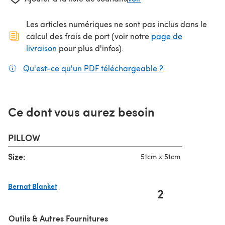
Les articles numériques ne sont pas inclus dans le
calcul des frais de port (voir notre
page de
(s'ouvre dans un nouvel onglet)
livraison
pour plus d'infos).
Qu'est-ce qu'un PDF téléchargeable ?
(s'ouvre dans un
Ce dont vous aurez besoin
PILLOW
Size:
51cm x 51cm
Bernat Blanket
2
(s'ouvre dans un nouvel onglet)
Outils & Autres Fournitures