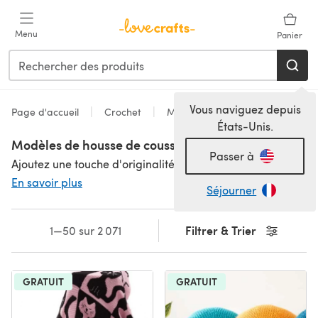
Passer au contenu principal
Menu
Panier
Vous naviguez depuis
Page d'accueil
Crochet
Modèles
États-Unis.
Modèles de housse de coussin au crochet
Passer à
Ajoutez une touche d'originalité à votre salon ou chambre avec notre gamme de modèles de housses de coussin au crochet. Avec un choix de poids de fils, nos modèles vont de designs de housses de coussin au crochet simples pour débutants à des créations complexes pour les expérimentés et les audacieux. Nous avons tellement de modèles gratuits, y compris une multitude de patrons de housses de coussin au crochet à télécharger immédiatement ! Apportez du fun et pourquoi ne pas crocheter un plaid assorti pour votre canapé ou votre lit ?
En savoir plus
Séjourner
Filtrer & Trier
1—50 sur 2 071
GRATUIT
GRATUIT