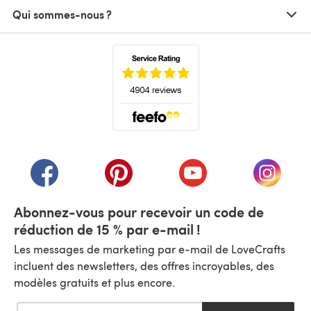
Qui sommes-nous ?
(s'ouvre dans un nouvel onglet)
(s'ouvre dans un nouvel onglet)
(s'ouvre dans un nouvel onglet)
(s'ouvre dans un nouvel
(s'ouvre
Abonnez-vous pour recevoir un code de
réduction de 15 % par e-mail !
Les messages de marketing par e-mail de LoveCrafts
incluent des newsletters, des offres incroyables, des
modèles gratuits et plus encore.