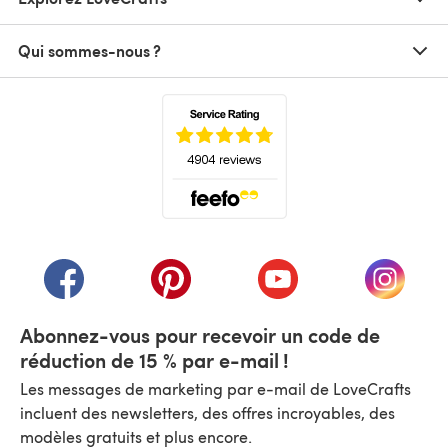
Qui sommes-nous ?
(s'ouvre dans un nouvel onglet)
(s'ouvre dans un nouvel onglet)
(s'ouvre dans un nouvel onglet)
(s'ouvre dans un nouvel
(s'ouvre
Abonnez-vous pour recevoir un code de
réduction de 15 % par e-mail !
Les messages de marketing par e-mail de LoveCrafts
incluent des newsletters, des offres incroyables, des
modèles gratuits et plus encore.