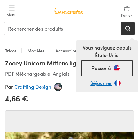
Passer au contenu principal
Menu
Panier
Vous naviguez depuis
Tricot
Modèles
Accessoires
États-Unis.
Zooey Unicorn Mittens light
Passer à
PDF téléchargeable, Anglais
Séjourner
Par
Craftling Design
4,66 €