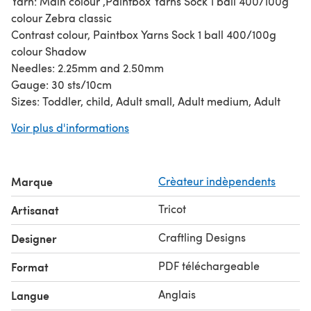
Yarn: Main colour ,Paintbox Yarns Sock 1 ball 400/100g
colour Zebra classic
Contrast colour, Paintbox Yarns Sock 1 ball 400/100g
colour Shadow
Needles: 2.25mm and 2.50mm
Gauge: 30 sts/10cm
Sizes: Toddler, child, Adult small, Adult medium, Adult
large
Voir plus d'informations
Marque
Crèateur indèpendents
Tricot
Artisanat
Craftling Designs
Designer
PDF téléchargeable
Format
Anglais
Langue