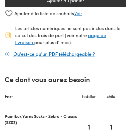
Ajouter au panier
Ajouter à la liste de souhaits
Voir
Les articles numériques ne sont pas inclus dans le
calcul des frais de port (voir notre
page de
(s'ouvre dans un nouvel onglet)
livraison
pour plus d'infos).
Qu'est-ce qu'un PDF téléchargeable ?
(s'ouvre dans un
Ce dont vous aurez besoin
A
For:
toddler
child
Paintbox Yarns Socks - Zebra - Classic
(SZ02)
1
1