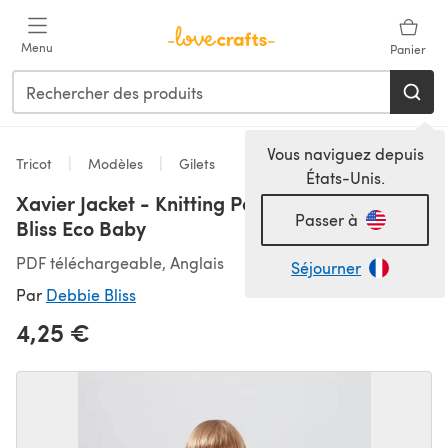
Passer au contenu principal
Menu
Panier
Vous naviguez depuis
Tricot
Modèles
Gilets
États-Unis.
Xavier Jacket - Knitting Pattern in Debbie
Passer à
Bliss Eco Baby
PDF téléchargeable, Anglais
Séjourner
Par
Debbie Bliss
4,25 €