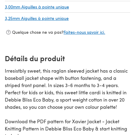
3,00mm Aiguilles à pointe unique
(s'ouvre dans un nouvel onglet)
3,25mm Aiguilles à pointe unique
(s'ouvre dans un nouvel onglet)
Quelque chose ne va pas?
Faites-nous savoir ici.
Détails du produit
Irresistbly sweet, this raglan sleeved jacket has a classic
baseball jacket shape with button fastening, and a
striped front panel. In sizes 3-6 months to 3-4 years.
Perfect for kids or kids, this sweet little cardi is knitted in
Debbie Bliss Eco Baby, a sport weight cotton in over 20
shades, so you can choose your own colour palette!
Download the PDF pattern for Xavier Jacket - Jacket
Knitting Pattern in Debbie Bliss Eco Baby & start knitting