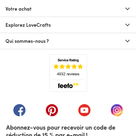
Votre achat
Explorez LoveCrafts
Qui sommes-nous ?
(s'ouvre dans un nouvel onglet)
(s'ouvre dans un nouvel onglet)
(s'ouvre dans un nouvel onglet)
(s'ouvre dans un nouvel
(s'ouvre
Abonnez-vous pour recevoir un code de
réduction de 15 % par e-mail !