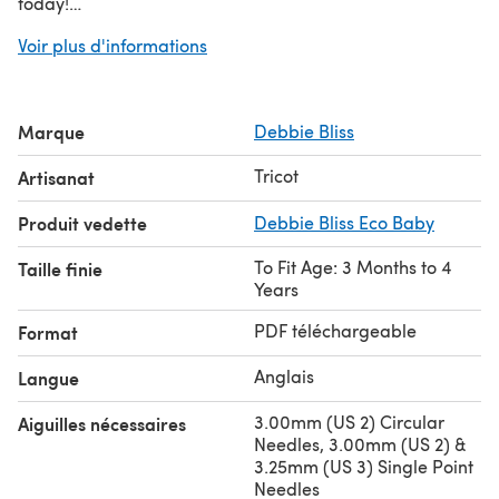
today!
Voir plus d'informations
Discover thousands of downloadables and FREE knitting
patterns at
LoveCrafts.com
.
Marque
Debbie Bliss
Tricot
Artisanat
Produit vedette
Debbie Bliss Eco Baby
To Fit Age: 3 Months to 4
Taille finie
Years
PDF téléchargeable
Format
Anglais
Langue
3.00mm (US 2) Circular
Aiguilles nécessaires
Needles, 3.00mm (US 2) &
3.25mm (US 3) Single Point
Needles