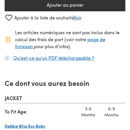
Ajouter au panier
Ajouter à la liste de souhaits
Voir
Les articles numériques ne sont pas inclus dans le
calcul des frais de port (voir notre
page de
(s'ouvre dans un nouvel onglet)
livraison
pour plus d'infos).
Qu'est-ce qu'un PDF téléchargeable ?
(s'ouvre dans un
Ce dont vous aurez besoin
JACKET
3-6
6-9
To Fit Age:
Months
Months
M
Debbie Bliss Eco Baby