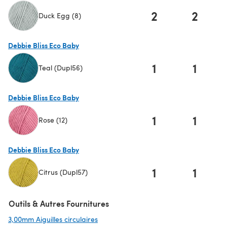
2
2
Duck Egg (8)
(s'ouvre dans un nouvel onglet)
Debbie Bliss Eco Baby
1
1
Teal (Dupl56)
(s'ouvre dans un nouvel onglet)
Debbie Bliss Eco Baby
1
1
Rose (12)
(s'ouvre dans un nouvel onglet)
Debbie Bliss Eco Baby
1
1
Citrus (Dupl57)
(s'ouvre dans un nouvel onglet)
Outils & Autres Fournitures
3,00mm Aiguilles circulaires
(s'ouvre dans un nouvel onglet)