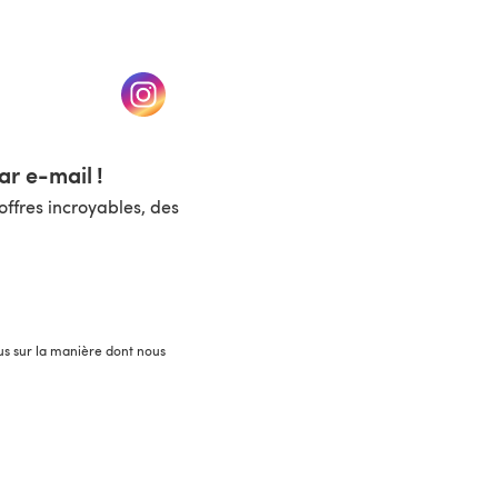
un nouvel onglet)
(s'ouvre dans un nouvel onglet)
r e-mail !
ffres incroyables, des
lus sur la manière dont nous