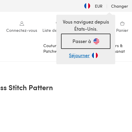
EUR
|
Changer
Vous naviguez depuis
États-Unis.
Connectez-vous
Liste de souhaits
Ma bibliothèque
Panier
Passer à
Couture &
Loisirs &
Patchwork
Artisanat
Séjourner
ss Stitch Pattern