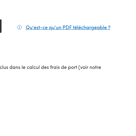
Qu'est-ce qu'un PDF téléchargeable ?
(s'ouvre da
lus dans le calcul des frais de port (voir notre
uvel onglet)