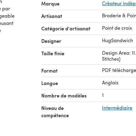
n
Marque
Crèateur indè
r
Broderie & Poin
rgeable
Artisanat
musant
Point de croix
Catégorie d'artisanat
e
HugSandwich
Designer
Design Area: 11.
Taille finie
Stitches)
PDF télécharg
Format
Anglais
Langue
1
Nombre de modèles
Niveau de
Intermédiaire
compétence