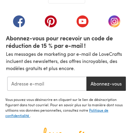
(s'ouvre dans un nouvel onglet)
(s'ouvre dans un nouvel onglet)
(s'ouvre dans un nouvel onglet)
(s'ouvre dans un nouvel
(s'ouvre
Abonnez-vous pour recevoir un code de
réduction de 15 % par e-mail !
Les messages de marketing par e-mail de LoveCrafts
incluent des newsletters, des offres incroyables, des
modèles gratuits et plus encore.
Abonnez-vous
Vous pouvez vous désinscrire en cliquant sur le lien de désinscription
figurant dans tout courriel. Pour en savoir plus sur la manière dont nous
utilisons vos données personnelles, consultez notre
Politique de
confidentialité
.