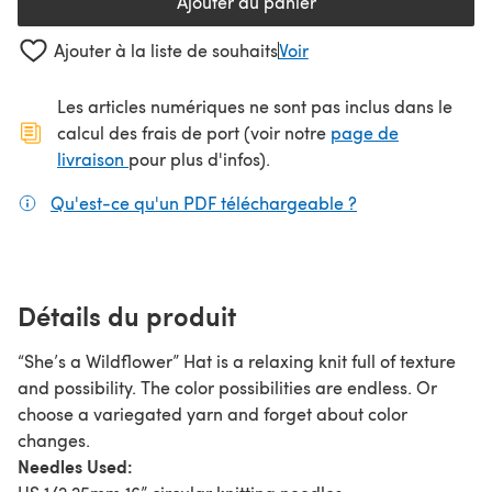
Ajouter au panier
Ajouter à la liste de souhaits
Voir
Les articles numériques ne sont pas inclus dans le
calcul des frais de port (voir notre
page de
(s'ouvre dans un nouvel onglet)
livraison
pour plus d'infos).
Qu'est-ce qu'un PDF téléchargeable ?
(s'ouvre dans un
Détails du produit
“She’s a Wildflower” Hat is a relaxing knit full of texture
and possibility. The color possibilities are endless. Or
choose a variegated yarn and forget about color
changes.
Needles Used: