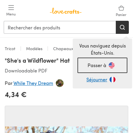
Passer au contenu principal
Menu
Panier
Vous naviguez depuis
Tricot
Modèles
Chapeaux
États-Unis.
"She's a Wildflower" Hat
Passer à
Downloadable PDF
Séjourner
Par
While They Dream
4,34 €