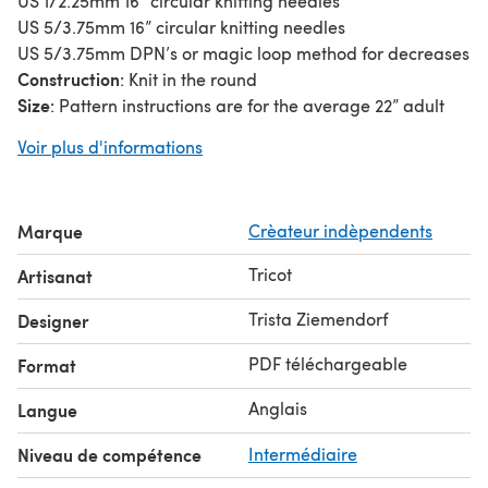
US 1/2.25mm 16” circular knitting needles
US 5/3.75mm 16” circular knitting needles
US 5/3.75mm DPN’s or magic loop method for decreases
Construction
: Knit in the round
Size
: Pattern instructions are for the average 22” adult
head size
Voir plus d'informations
Yarn
: Uses Fingering Weight Yarn (I used a partial skein
of 400 yards, plus partial skeins of 5 20g Mini Skeins)
Marque
Crèateur indèpendents
Tricot
Artisanat
Trista Ziemendorf
Designer
PDF téléchargeable
Format
Anglais
Langue
Niveau de compétence
Intermédiaire