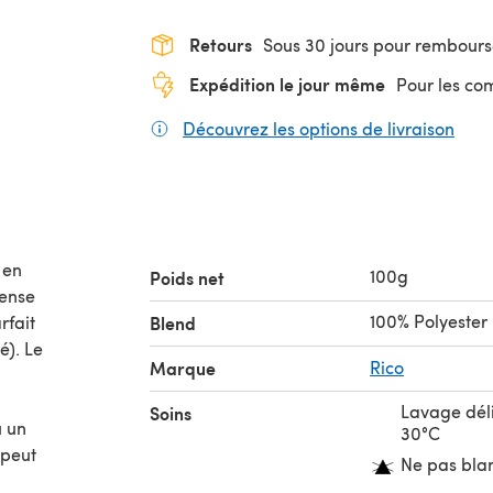
Retours
Sous 30 jours pour rembour
Expédition le jour même
Pour les c
Découvrez les options de livraison
(s'o
 en
100g
Poids net
dense
100% Polyester
rfait
Blend
é). Le
Marque
Rico
Lavage dél
Soins
u un
30°C
 peut
Ne pas bla