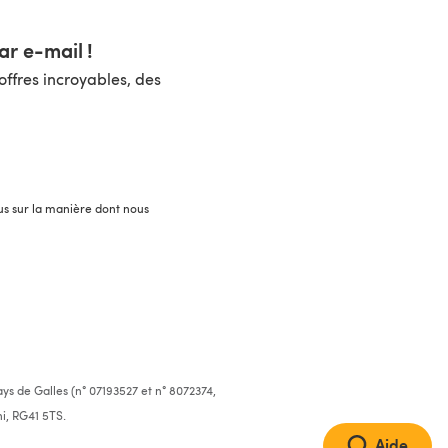
r e-mail !
ffres incroyables, des
lus sur la manière dont nous
ys de Galles (n° 07193527 et n° 8072374,
i, RG41 5TS.
Aide