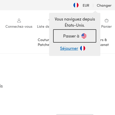
EUR
|
Changer
Vous naviguez depuis
États-Unis.
Connectez-vous
Liste de souhaits
Ma bibliothèque
Panier
Passer à
Couture &
Loisirs &
Patchwork
Artisanat
Séjourner
is