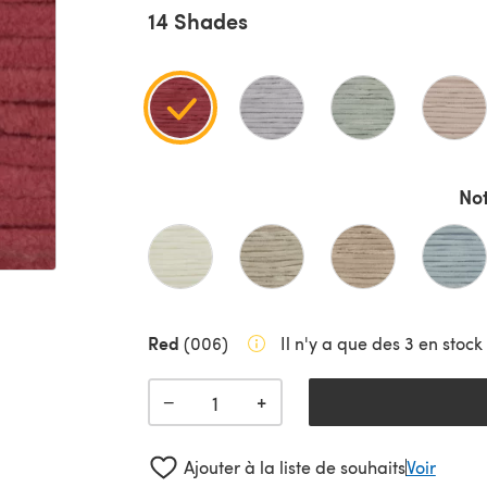
14 Shades
Not
Red
(006)
Il n'y a que des 3 en stock 
+
−
Ajouter à la liste de souhaits
Voir