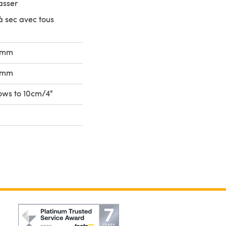
asser
à sec avec tous
0mm
0mm
rows to 10cm/4"