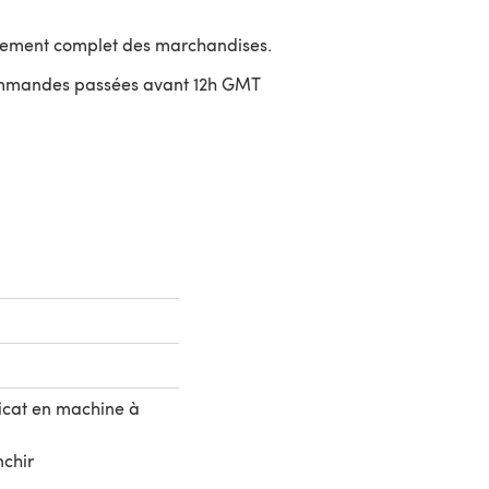
sement complet des marchandises.
ommandes passées avant 12h GMT
uvre dans un nouvel onglet)
icat en machine à
nchir