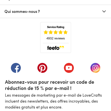
Qui sommes-nous ?
(s'ouvre dans un nouvel onglet)
(s'ouvre dans un nouvel onglet)
(s'ouvre dans un nouvel onglet)
(s'ouvre dans un nouvel
(s'ouvre
Abonnez-vous pour recevoir un code de
réduction de 15 % par e-mail !
Les messages de marketing par e-mail de LoveCrafts
incluent des newsletters, des offres incroyables, des
modèles gratuits et plus encore.