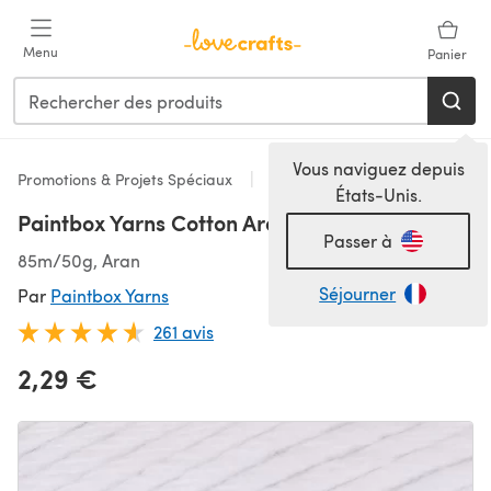
Passer au contenu principal
Menu
Panier
Vous naviguez depuis
Promotions & Projets Spéciaux
Aran & Worsted
États-Unis.
Paintbox Yarns Cotton Aran
Passer à
85m/50g, Aran
Séjourner
Par
Paintbox Yarns
261 avis
2,29 €