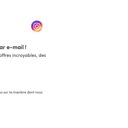
un nouvel onglet)
(s'ouvre dans un nouvel onglet)
r e-mail !
ffres incroyables, des
lus sur la manière dont nous