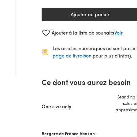
Ajouter au panier
Ajouter à la liste de souhaits
Voir
Les articles numériques ne sont pas inc
(s'ouvre dans un no
page de livraison
pour plus d'infos).
Ce dont vous aurez besoin
Standing 
soles o
One size only:
approximat
Bergere de France Abakan -