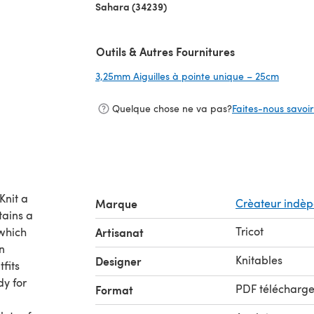
Sahara (34239)
Outils & Autres Fournitures
3,25mm Aiguilles à pointe unique – 25cm
(s'ouvr
Quelque chose ne va pas?
Faites-nous savoir 
Knit a
Marque
Crèateur indè
tains a
Tricot
 which
Artisanat
n
Knitables
Designer
fits
dy for
PDF télécharg
Format