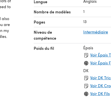
lots of
Anglais
Langue
eed to
1
Nombre de modèles
 also
13
Pages
ou are
 on my
Niveau de
Intermédiaire
dles.
compétence
Épais
Poids du fil
Voir Épais 
Voir Épais F
DK
Voir DK Tri
Voir DK Cr
Voir DK Fils