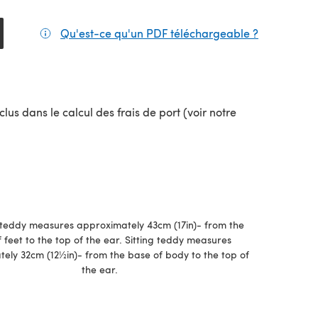
Qu'est-ce qu'un PDF téléchargeable ?
(s'ouvre da
lus dans le calcul des frais de port (voir notre
uvel onglet)
teddy measures approximately 43cm (17in)- from the
f feet to the top of the ear. Sitting teddy measures
ely 32cm (12½in)- from the base of body to the top of
the ear.