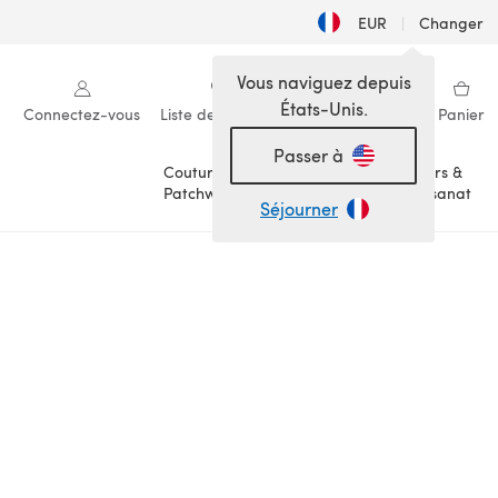
EUR
|
Changer
Vous naviguez depuis
États-Unis.
Connectez-vous
Liste de souhaits
Ma bibliothèque
Panier
Passer à
Couture &
Loisirs &
Patchwork
Artisanat
Séjourner