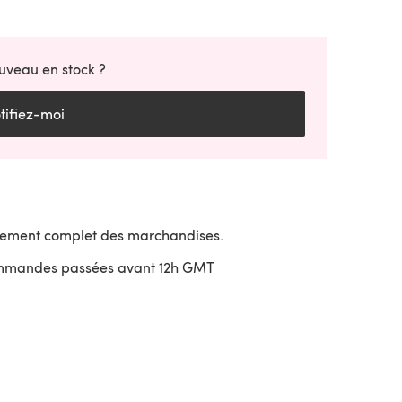
uveau en stock ?
tifiez-moi
sement complet des marchandises.
ommandes passées avant 12h GMT
uvre dans un nouvel onglet)