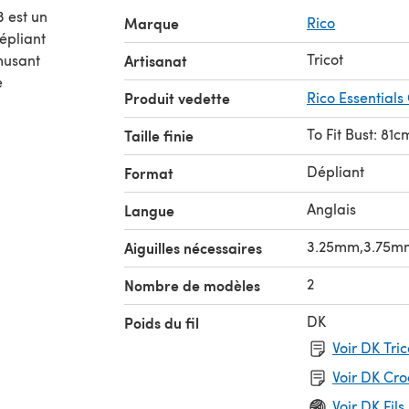
3 est un
Marque
Rico
Tricot
musant
Artisanat
e
Produit vedette
Rico Essentials
To Fit Bust: 81
Taille finie
Dépliant
Format
Anglais
Langue
3.25mm,3.75m
Aiguilles nécessaires
2
Nombre de modèles
DK
Poids du fil
Voir DK Tri
Voir DK Cr
Voir DK Fils