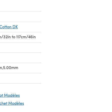
 Cotton DK
cm/32in to 117cm/46in
m,5.00mm
cot Modèles
ochet Modèles