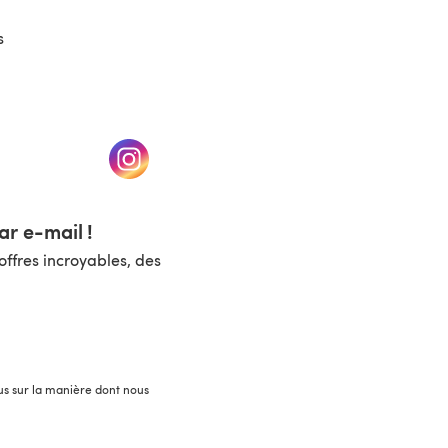
s
un nouvel onglet)
(s'ouvre dans un nouvel onglet)
r e-mail !
ffres incroyables, des
lus sur la manière dont nous