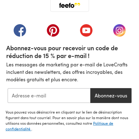
(s'ouvre dans un nouvel onglet)
(s'ouvre dans un nouvel onglet)
(s'ouvre dans un nouvel onglet)
(s'ouvre dans un nouvel
(s'ouvre
Abonnez-vous pour recevoir un code de
réduction de 15 % par e-mail !
Les messages de marketing par e-mail de LoveCrafts
incluent des newsletters, des offres incroyables, des
modèles gratuits et plus encore.
Abonnez-vous
Vous pouvez vous désinscrire en cliquant sur le lien de désinscription
figurant dans tout courriel. Pour en savoir plus sur la manière dont nous
utilisons vos données personnelles, consultez notre
Politique de
confidentialité
.