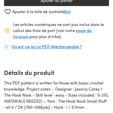
Ajouter au panier
Ajouter à la liste de souhaits
Voir
Les articles numériques ne sont pas inclus dans le
calcul des frais de port (voir notre
page de
(s'ouvre dans un nouvel onglet)
livraison
pour plus d'infos).
Qu'est-ce qu'un PDF téléchargeable ?
(s'ouvre dans un
Détails du produit
This PDF pattern is written for those with basic crochet
knowledge. Project notes: - Designer : Jessica Carey /
The Hook Nook - Skill level : easy - Sizes included : S-3XL
MATERIALS NEEDED: - Yarn : The Hook Nook Small Stuff
-wt 3 / DK (780-1288yds) - Hook : I / 5.5mm