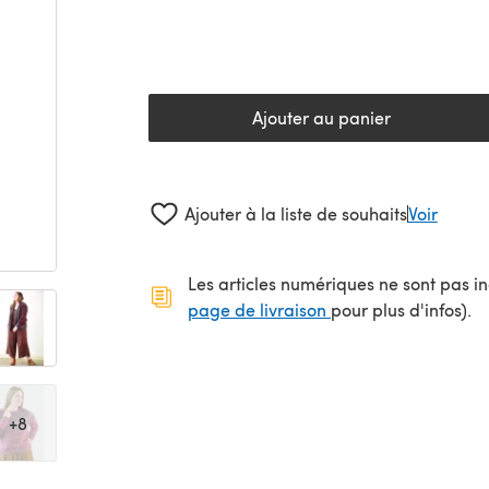
Ajouter au panier
Ajouter à la liste de souhaits
Voir
Les articles numériques ne sont pas inc
(s'ouvre dans un no
page de livraison
pour plus d'infos).