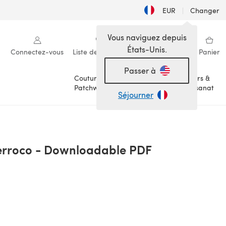
EUR
|
Changer
Vous naviguez depuis
États-Unis.
Connectez-vous
Liste de souhaits
Ma bibliothèque
Panier
Passer à
Couture &
Loisirs &
Patchwork
Artisanat
Séjourner
Berroco - Downloadable PDF