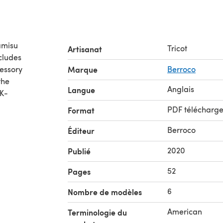
amisu
Tricot
Artisanat
cludes
cessory
Marque
Berroco
the
Anglais
Langue
DK-
PDF télécharg
Format
Berroco
Éditeur
2020
Publié
52
Pages
6
Nombre de modèles
American
Terminologie du