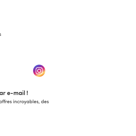
s
un nouvel onglet)
(s'ouvre dans un nouvel onglet)
r e-mail !
ffres incroyables, des