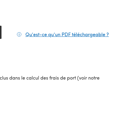
Qu'est-ce qu'un PDF téléchargeable ?
(s'ouvre da
lus dans le calcul des frais de port (voir notre
uvel onglet)