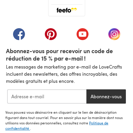
(s'ouvre dans un nouvel onglet)
(s'ouvre dans un nouvel onglet)
(s'ouvre dans un nouvel onglet)
(s'ouvre dans un nouvel
(s'ouvre
Abonnez-vous pour recevoir un code de
réduction de 15 % par e-mail !
Les messages de marketing par e-mail de LoveCrafts
incluent des newsletters, des offres incroyables, des
modèles gratuits et plus encore.
Abonnez-vous
Vous pouvez vous désinscrire en cliquant sur le lien de désinscription
figurant dans tout courriel. Pour en savoir plus sur la manière dont nous
utilisons vos données personnelles, consultez notre
Politique de
confidentialité
.