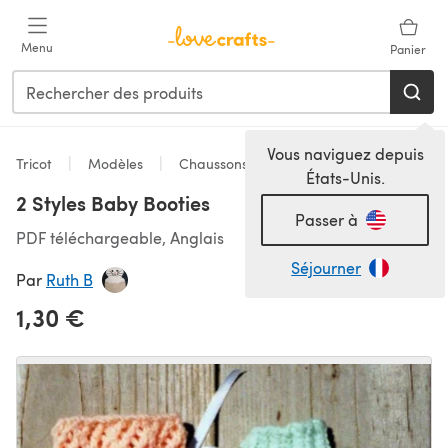
Passer au contenu principal
Menu
Panier
Vous naviguez depuis
Tricot
Modèles
Chaussons
États-Unis.
2 Styles Baby Booties
Passer à
PDF téléchargeable, Anglais
Séjourner
Par
Ruth B
1,30 €