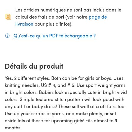
Les articles numériques ne sont pas inclus dans le
calcul des frais de port (voir notre
page de
(s'ouvre dans un nouvel onglet)
livraison
pour plus d'infos).
Qu'est-ce qu'un PDF téléchargeable ?
(s'ouvre dans un
Détails du produit
Yes, 2 different styles. Both can be for girls or boys. Uses
knitting needles, US # 4, and # 5. Use sport weight yarns
in bright colors. Babies look especially cute in bright vivid
colors! Simple textured stitch pattern will look good with
any outfit or baby dress! These sell well at craft fairs too.
Use up your scraps of yarns, and make plenty, or set
aside lots of these for upcoming gifts! Fits almost to 9
months.