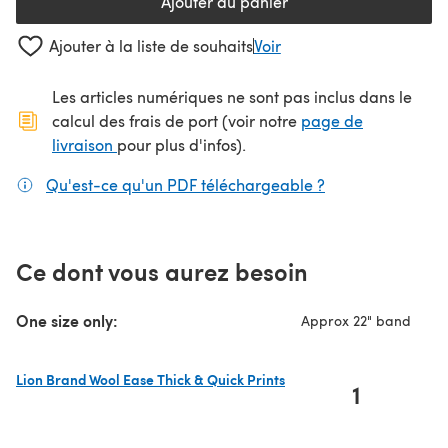
Ajouter au panier
Ajouter à la liste de souhaits
Voir
Les articles numériques ne sont pas inclus dans le
calcul des frais de port (voir notre
page de
(s'ouvre dans un nouvel onglet)
livraison
pour plus d'infos).
Qu'est-ce qu'un PDF téléchargeable ?
(s'ouvre dans un
Ce dont vous aurez besoin
One size only:
Approx 22" band
Lion Brand Wool Ease Thick & Quick Prints
1
(s'ouvre dans un nouvel onglet)