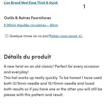
Lion Brand Wool Ease Thick & Quick
1
(s'ouvre dans un nouvel onglet)
Outils & Autres Fournitures
9,00mm Aiguilles circulaires – 40cm
(s'ouvre dans un nouvel onglet)
Quelque chose ne va pas?
Faites-nous savoir ici.
Détails du produit
A new twist on an old classic! Perfect for every occasion
and everyday!
This hat works up really quickly. To be honest I have used
both 13/9mm needle and 15/10mm needle and loved
both results so if you have one or the other you will still be
please with this pattern and result.