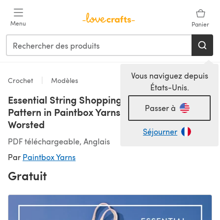
Passer au contenu principal
Menu
Panier
Vous naviguez depuis
Crochet
Modèles
États-Unis.
Essential String Shopping Bag - Free Crochet
Passer à
Pattern in Paintbox Yarns Recycled Cotton
Worsted
Séjourner
PDF téléchargeable, Anglais
Par
Paintbox Yarns
Gratuit