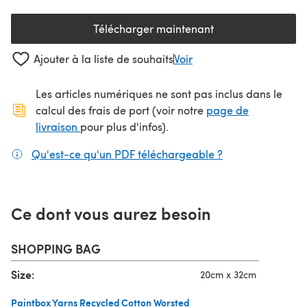
Télécharger maintenant
(s'ouvre dans un nouvel onglet
Ajouter à la liste de souhaits
Voir
Les articles numériques ne sont pas inclus dans le
calcul des frais de port (voir notre
page de
(s'ouvre dans un nouvel onglet)
livraison
pour plus d'infos).
Qu'est-ce qu'un PDF téléchargeable ?
(s'ouvre dans un
Ce dont vous aurez besoin
SHOPPING BAG
Size:
20cm x 32cm
Paintbox Yarns Recycled Cotton Worsted