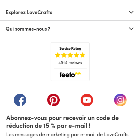
Explorez LoveCrafts
Qui sommes-nous ?
(s'ouvre dans un nouvel onglet)
(s'ouvre dans un nouvel onglet)
(s'ouvre dans un nouvel onglet)
(s'ouvre dans un nouvel
(s'ouvre
Abonnez-vous pour recevoir un code de
réduction de 15 % par e-mail !
Les messages de marketing par e-mail de LoveCrafts