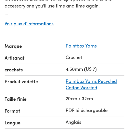
accessory one you'll use time and time again.
Download the PDF pattern for Essential String Shopping
Voir plus d'informations
Bag - Free Crochet Pattern in Paintbox Yarns Recycled
Cotton Worsted & start crocheting today!
Marque
Paintbox Yarns
Discover thousands of downloadables and
FREE crochet
patterns
at LoveCrafts.com.
Crochet
Artisanat
4.50mm (US 7)
crochets
Produit vedette
Paintbox Yarns Recycled
Cotton Worsted
20cm x 32cm
Taille finie
PDF téléchargeable
Format
Anglais
Langue