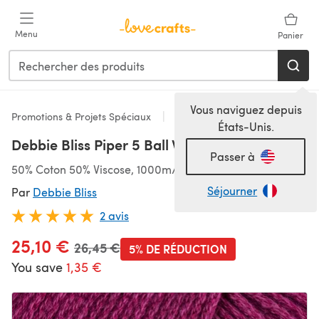
Passer au contenu principal
Menu
Panier
Vous naviguez depuis
Promotions & Projets Spéciaux
DK
États-Unis.
Debbie Bliss Piper 5 Ball Value Pack
Passer à
50% Coton 50% Viscose, 1000m/500g, DK
Séjourner
Par
Debbie Bliss
2 avis
25,10 €
Ancien prix
26,45 €
5% DE RÉDUCTION
You save
1,35 €