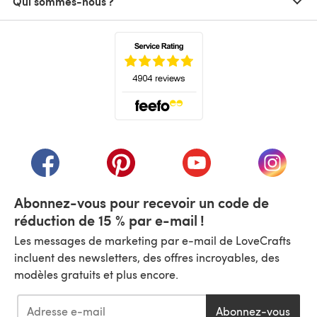
Qui sommes-nous ?
(s'ouvre dans un nouvel onglet)
(s'ouvre dans un nouvel onglet)
(s'ouvre dans un nouvel onglet)
(s'ouvre dans un nouvel
(s'ouvre
Abonnez-vous pour recevoir un code de
réduction de 15 % par e-mail !
Les messages de marketing par e-mail de LoveCrafts
incluent des newsletters, des offres incroyables, des
modèles gratuits et plus encore.
Abonnez-vous