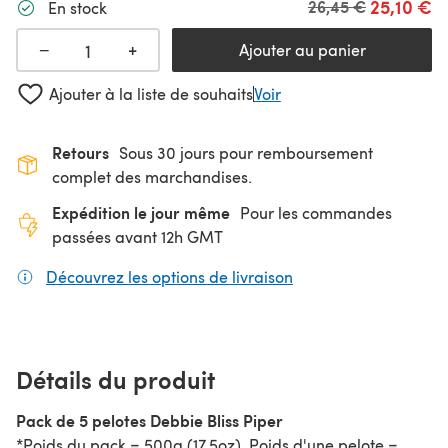
25,10 €
Ancien prix
26,45 €
En stock
+
−
Ajouter au panier
Ajouter à la liste de souhaits
Voir
Retours
Sous 30 jours pour remboursement
complet des marchandises.
Expédition le jour même
Pour les commandes
passées avant 12h GMT
Découvrez les options de livraison
(s'ouvre dans un nouv
Détails du produit
Pack de 5 pelotes Debbie Bliss Piper
*Poids du pack = 500g (17.5oz), Poids d'une pelote =