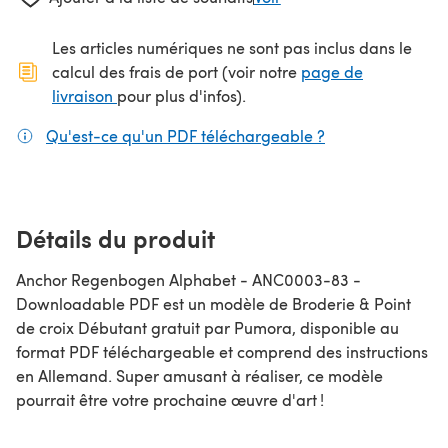
Les articles numériques ne sont pas inclus dans le
calcul des frais de port (voir notre
page de
(s'ouvre dans un nouvel onglet)
livraison
pour plus d'infos).
Qu'est-ce qu'un PDF téléchargeable ?
(s'ouvre dans un
Détails du produit
Anchor Regenbogen Alphabet - ANC0003-83 -
Downloadable PDF est un modèle de Broderie & Point
de croix Débutant gratuit par Pumora, disponible au
format PDF téléchargeable et comprend des instructions
en Allemand. Super amusant à réaliser, ce modèle
pourrait être votre prochaine œuvre d'art !