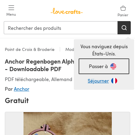
Passer au contenu principal
Menu
Panier
Vous naviguez depuis
Point de Croix & Broderie
Modèles
États-Unis.
Anchor Regenbogen Alphabet - ANC0003-83
Passer à
- Downloadable PDF
PDF téléchargeable, Allemand
Séjourner
Par
Anchor
Gratuit