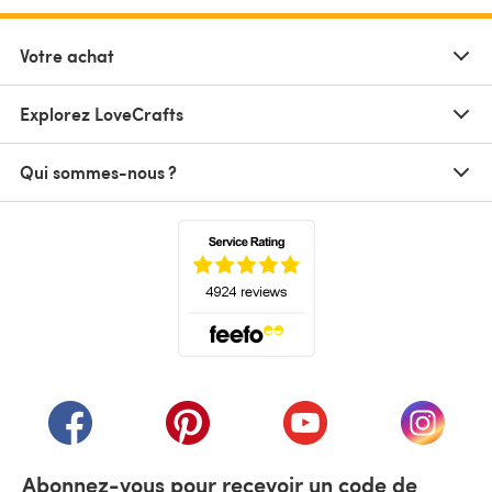
Votre achat
Explorez LoveCrafts
Qui sommes-nous ?
(s'ouvre dans un nouvel onglet)
(s'ouvre dans un nouvel onglet)
(s'ouvre dans un nouvel onglet)
(s'ouvre dans un nouvel
(s'ouvre
Abonnez-vous pour recevoir un code de