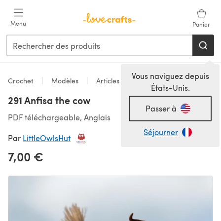
Passer au contenu principal
Menu
Panier
Vous naviguez depuis
Crochet
Modèles
Articles pour la maison
États-Unis.
291 Anfisa the cow
Passer à
PDF téléchargeable, Anglais
Séjourner
Par
LittleOwlsHut
7,00 €