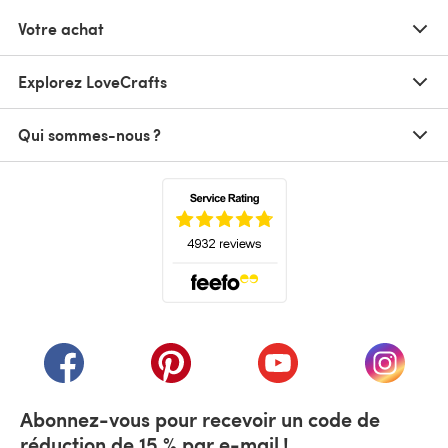
Votre achat
Explorez LoveCrafts
Qui sommes-nous ?
(s'ouvre dans un nouvel onglet)
(s'ouvre dans un nouvel onglet)
(s'ouvre dans un nouvel onglet)
(s'ouvre dans un nouvel
(s'ouvre
Abonnez-vous pour recevoir un code de
réduction de 15 % par e-mail !