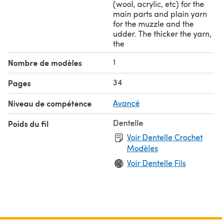
(wool, acrylic, etc) for the
✓ Any material to tint the toy - I used a black felt-tip
main parts and plain yarn
fabric marker
for the muzzle and the
udder. The thicker the yarn,
the
1
Nombre de modèles
34
Pages
Niveau de compétence
Avancé
Dentelle
Poids du fil
Voir Dentelle Crochet
Modèles
Voir Dentelle Fils