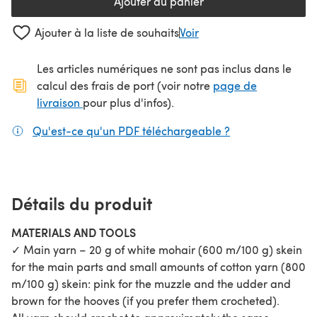
Ajouter au panier
Ajouter à la liste de souhaits
Voir
Les articles numériques ne sont pas inclus dans le
calcul des frais de port (voir notre
page de
(s'ouvre dans un nouvel onglet)
livraison
pour plus d'infos).
Qu'est-ce qu'un PDF téléchargeable ?
(s'ouvre dans un
Détails du produit
MATERIALS AND TOOLS
✓ Main yarn – 20 g of white mohair (600 m/100 g) skein
for the main parts and small amounts of cotton yarn (800
m/100 g) skein: pink for the muzzle and the udder and
brown for the hooves (if you prefer them crocheted).