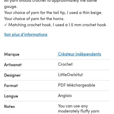
All yarn should crochet to approximately the same
gauge.
Your choice of yarn for the tail tip, I used a thin beige.
Your choice of yarn for the horns.
✓ Matching crochet hook. I used a 1.5 mm crochet hook
for the bigger cow and a 1.25 mm crochet hook for the
Voir plus d'informations
smaller cow.
✓ Two ready-made eyes – I used 2-3 mm across. Or you
can use black beads (1-2 mm in this case) and white
Marque
Crèateur indèpendents
polymer clay instead.
✓ Brown polymer clay and the varnish if you prefer
Crochet
Artisanat
hooves and horns made of clay.
✓ Single-core copper PVC electrical wire – I used wire
LittleOwlsHut
Designer
approximately 150 cm / 59 inches long 0.8 mm in
PDF téléchargeable
Format
diameter.
✓ Transparent glue
Anglais
Langue
✓ Adhesive fabric tape approximately 1 cm wide to wrap
the wire ends.
You can use any
Notes
✓ Stuffing
moderately fluffy yarn