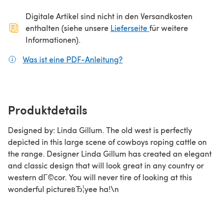
Digitale Artikel sind nicht in den Versandkosten
(öffnet sich in ein
enthalten (siehe unsere
Lieferseite
für weitere
Informationen).
Was ist eine PDF-Anleitung?
(öffnet sich in einem neuen
Produktdetails
Designed by: Linda Gillum. The old west is perfectly
depicted in this large scene of cowboys roping cattle on
the range. Designer Linda Gillum has created an elegant
and classic design that will look great in any country or
western dГ©cor. You will never tire of looking at this
wonderful pictureвЂ¦yee ha!\n