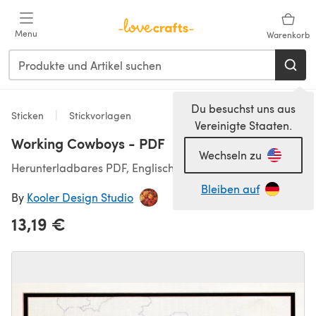
Zum Hauptinhalt springen
Menu
Warenkorb
Du besuchst uns aus
Sticken
Stickvorlagen
Vereinigte Staaten.
Working Cowboys - PDF
Wechseln zu
Herunterladbares PDF, Englisch
Bleiben auf
By
Kooler Design Studio
13,19 €