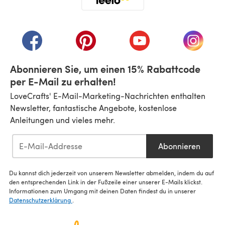
(öffnet sich in einem neuen Tab)
(öffnet sich in einem neuen Tab)
(öffnet sich in einem neuen Tab)
(öffnet sich in einem n
(öffnet 
Abonnieren Sie, um einen 15% Rabattcode
per E-Mail zu erhalten!
LoveCrafts' E-Mail-Marketing-Nachrichten enthalten
Newsletter, fantastische Angebote, kostenlose
Anleitungen und vieles mehr.
Abonnieren
Du kannst dich jederzeit von unserem Newsletter abmelden, indem du auf
den entsprechenden Link in der Fußzeile einer unserer E-Mails klickst.
Informationen zum Umgang mit deinen Daten findest du in unserer
Datenschutzerklärung
.