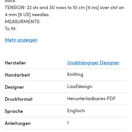
back.
TENSION: 22 sts and 30 rows to 10 cm [4 ins] over stst on
4 mm [6 US] needles.
MEASURMENTS:
To fit:
Dress
Mehr anzeigen
Age 0-3 3-6 6-9 9-12 Months
To fit size 40 43 46 48 Cm
16 17 18 19 Ins
Hersteller
Unabhängiger Designer
MATERIALS:
Recommended Yarn 8ply Merino
Knitting
Handarbeit
Pear 3 4 4 4 50gm Balls
One pair each size 3.25 mm [3 US], 4 mm [6 US] knitting
LisaFdesign
Designer
needles, stitch holders and 3 buttons.
Herunterladbares PDF
Druckformat
Englisch
Sprache
1
Anleitungen