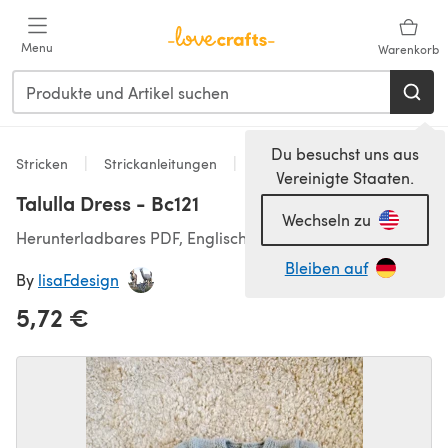
Zum Hauptinhalt springen
Menu
Warenkorb
Du besuchst uns aus
Stricken
Strickanleitungen
Kleider
Vereinigte Staaten.
Talulla Dress - Bc121
Wechseln zu
Herunterladbares PDF, Englisch
Bleiben auf
By
lisaFdesign
5,72 €