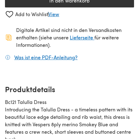
In den Warenkorb
Add to Wishlist
View
Digitale Artikel sind nicht in den Versandkosten
(öffnet sich in ein
enthalten (siehe unsere
Lieferseite
für weitere
Informationen).
Was ist eine PDF-Anleitung?
(öffnet sich in einem neuen
Produktdetails
Bc121 Talulla Dress
Introducing the Talulla Dress - a timeless pattern with its
beautiful lace edge detailing and rib waist, this dress is
knitted with Vespers 8ply merino Smokey Blue and
features a crew neck, short sleeves and buttoned centre