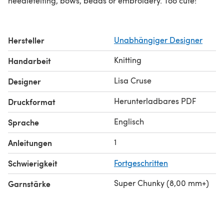
needlefelting, bows, beads or embroidery. Too cute!
Hersteller
Unabhängiger Designer
Knitting
Handarbeit
Lisa Cruse
Designer
Herunterladbares PDF
Druckformat
Englisch
Sprache
1
Anleitungen
Schwierigkeit
Fortgeschritten
Super Chunky (8,00 mm+)
Garnstärke