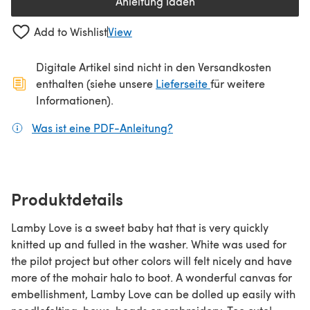
Anleitung laden
(öffnet sich in einem neuen Tab
Add to Wishlist
View
Digitale Artikel sind nicht in den Versandkosten
(öffnet sich in ein
enthalten (siehe unsere
Lieferseite
für weitere
Informationen).
Was ist eine PDF-Anleitung?
(öffnet sich in einem neuen
Produktdetails
Lamby Love is a sweet baby hat that is very quickly
knitted up and fulled in the washer. White was used for
the pilot project but other colors will felt nicely and have
more of the mohair halo to boot. A wonderful canvas for
embellishment, Lamby Love can be dolled up easily with