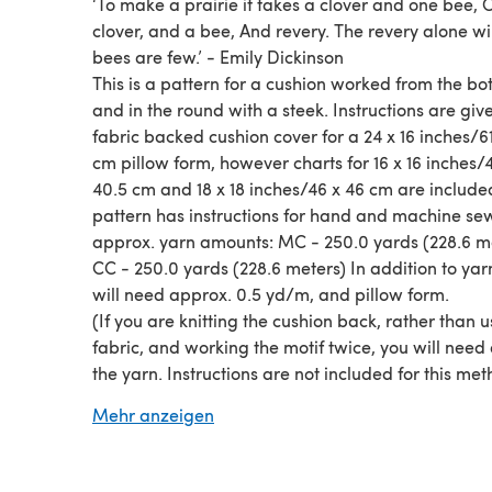
‘To make a prairie it takes a clover and one bee,
clover, and a bee, And revery. The revery alone will
bees are few.’ - Emily Dickinson
This is a pattern for a cushion worked from the b
and in the round with a steek. Instructions are give
fabric backed cushion cover for a 24 x 16 inches/6
cm pillow form, however charts for 16 x 16 inches/
40.5 cm and 18 x 18 inches/46 x 46 cm are included
pattern has instructions for hand and machine se
approx. yarn amounts: MC - 250.0 yards (228.6 m
CC - 250.0 yards (228.6 meters) In addition to yar
will need approx. 0.5 yd/m, and pillow form.
(If you are knitting the cushion back, rather than u
fabric, and working the motif twice, you will need
the yarn. Instructions are not included for this met
but it could be easily done. similarly to the fabric
Mehr anzeigen
cushion cover).