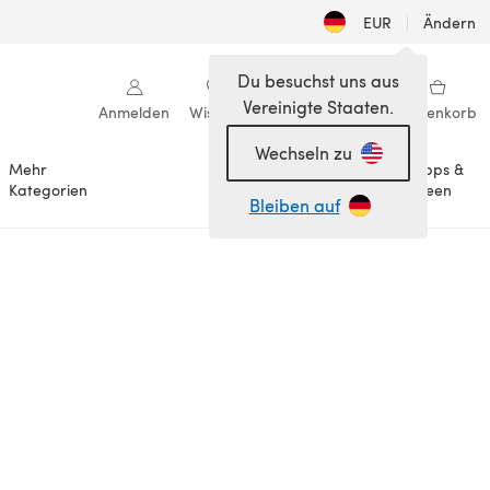
EUR
|
Ändern
Du besuchst uns aus
Vereinigte Staaten.
Anmelden
Wishlist
Meine Bibliothek
Warenkorb
Wechseln zu
Mehr
Tipps &
Anlässe
Kategorien
Ideen
Bleiben auf