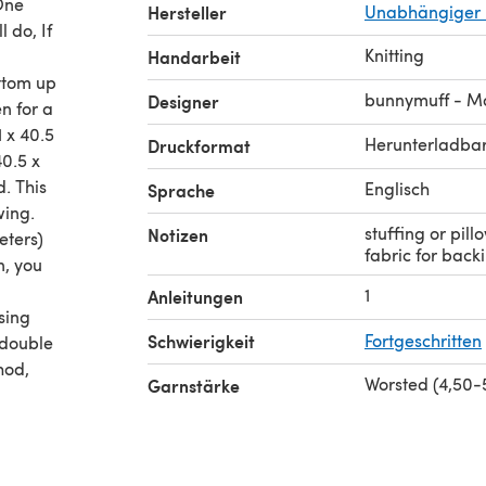
 One
Hersteller
Unabhängiger 
 do, If
Knitting
Handarbeit
ottom up
bunnymuff - Mo
Designer
n for a
1 x 40.5
Herunterladba
Druckformat
40.5 x
. This
Englisch
Sprache
wing.
stuffing or pil
Notizen
eters)
fabric for back
n, you
1
Anleitungen
sing
Schwierigkeit
Fortgeschritten
 double
hod,
Worsted (4,50
Garnstärke
 backed