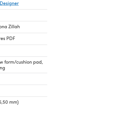
Designer
na Zillah
res PDF
low form/cushion pad,
ing
-5,50 mm)