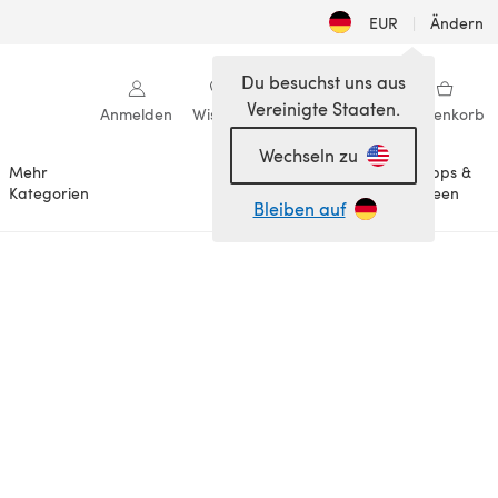
EUR
|
Ändern
Du besuchst uns aus
Vereinigte Staaten.
Anmelden
Wishlist
Meine Bibliothek
Warenkorb
Wechseln zu
Mehr
Tipps &
Anlässe
Kategorien
Ideen
Bleiben auf