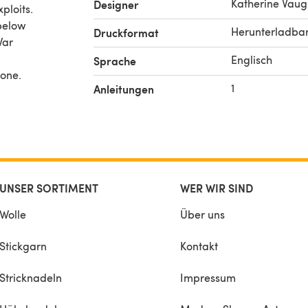
Katherine Vau
Designer
ploits.
 below
Herunterladba
Druckformat
War
Englisch
Sprache
 one.
1
Anleitungen
UNSER SORTIMENT
WER WIR SIND
Wolle
Über uns
Stickgarn
Kontakt
Stricknadeln
Impressum