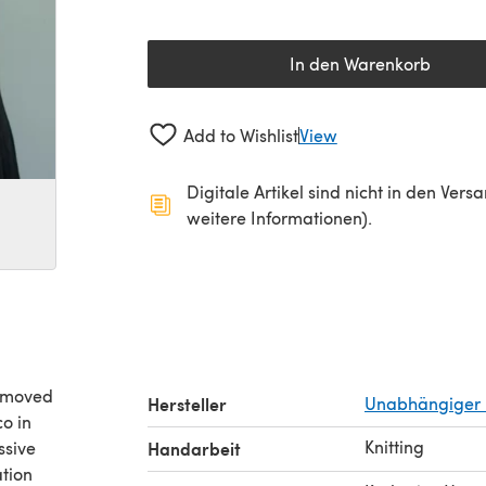
In den Warenkorb
Add to Wishlist
View
Digitale Artikel sind nicht in den Ver
weitere Informationen).
 moved
Hersteller
Unabhängiger 
o in
Knitting
ssive
Handarbeit
ation