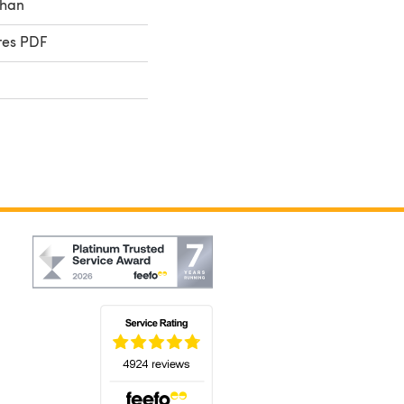
ghan
res PDF