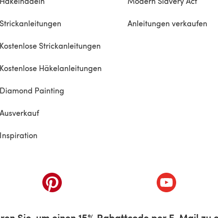
Häkelnadeln
Modern Slavery Act
Strickanleitungen
Anleitungen verkaufen
Kostenlose Strickanleitungen
Kostenlose Häkelanleitungen
Diamond Painting
Ausverkauf
Inspiration
inem neuen Tab)
(öffnet sich in einem neuen Tab)
(öffnet sich i
ren Sie, um einen 15% Rabattcode per E-Mail zu e