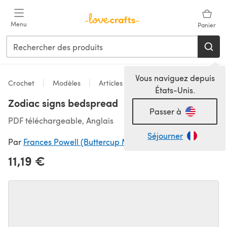
Passer au contenu principal
Menu
Panier
Vous naviguez depuis
Crochet
Modèles
Articles pour la maison
États-Unis.
Zodiac signs bedspread
Passer à
PDF téléchargeable, Anglais
Séjourner
Par
Frances Powell (Buttercup Miniatures)
11,19 €