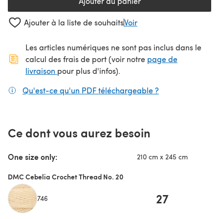
Ajouter au panier
Ajouter à la liste de souhaits
Voir
Les articles numériques ne sont pas inclus dans le
calcul des frais de port (voir notre
page de
(s'ouvre dans un nouvel onglet)
livraison
pour plus d'infos).
Qu'est-ce qu'un PDF téléchargeable ?
(s'ouvre dans un
Ce dont vous aurez besoin
One size only:
210 cm x 245 cm
DMC Cebelia Crochet Thread No. 20
27
746