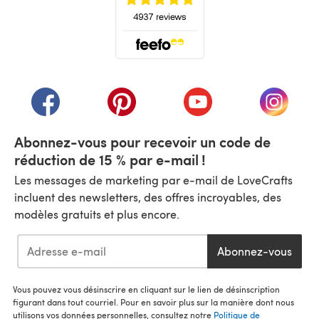
(s'ouvre dans un nouvel onglet)
(s'ouvre dans un nouvel onglet)
(s'ouvre dans un nouvel onglet)
(s'ouvre dans un nouvel
(s'ouvre
Abonnez-vous pour recevoir un code de
réduction de 15 % par e-mail !
Les messages de marketing par e-mail de LoveCrafts
incluent des newsletters, des offres incroyables, des
modèles gratuits et plus encore.
Abonnez-vous
Vous pouvez vous désinscrire en cliquant sur le lien de désinscription
figurant dans tout courriel. Pour en savoir plus sur la manière dont nous
utilisons vos données personnelles, consultez notre
Politique de