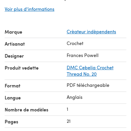
square.
Voir plus d'informations
Gauge:
Row 1: 5 mesh = 1-inch/2.5 cm. Rows 1-2= ½-
inch/1.25 cm approx.
Marque
Crèateur indèpendents
Crochet
Artisanat
Frances Powell
Designer
Produit vedette
DMC Cebelia Crochet
Thread No. 20
PDF téléchargeable
Format
Anglais
Langue
1
Nombre de modèles
21
Pages