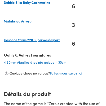
Debbie Bliss Baby Cashmerino
6
(s'ouvre dans un nouvel onglet)
Malabrigo Arroyo
3
(s'ouvre dans un nouvel onglet)
Cascade Yarns 220 Superwash Sport
6
(s'ouvre dans un nouvel onglet)
Outils & Autres Fournitures
4,50mm Aiguilles à pointe unique – 30cm
(s'ouvre dans un nouvel o
Quelque chose ne va pas?
Faites-nous savoir ici.
Détails du produit
The name of the game is "Zero's created with the use of