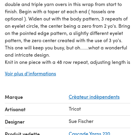
double and triple yarn overs in this wrap from start to
finish. Begin with a taper at each end ( tassels are
optional ). Widen out with the body pattern, 3 repeats of
an eyelet circle, the center being a zero from 2 yo's. Bring
on the pointed edge pattern, a slightly different eyelet
pattern, the zero center created with the use of 3 yo's.
This one will keep you busy, but oh.......what a wonderful
and intricate design.
Knit in one piece with a 48 row repeat, adjusting length is
possible. Materials needed include #7, 4.5 mm knitting
Voir plus d'informations
needles, 3 skeins, 800 yds. Cascades Longwood Sport, 12
wpi. and 2 markers.
Blocking in necessary. I wet block then pin with the
Marque
Crèateur indèpendents
relaxed finished size 17" by 83" without the tassels. For a
tutorial on adding the tassels visit my blog, address is in
Tricot
Artisanat
the pattern.
Sue Fischer
Designer
Produit vedette
Cascade Yarns 220