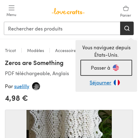
Passer au contenu principal
Menu
Panier
Vous naviguez depuis
Tricot
Modèles
Accessoires
États-Unis.
Zeros are Something
Passer à
PDF téléchargeable, Anglais
Séjourner
Par
suelilly
4,98 €