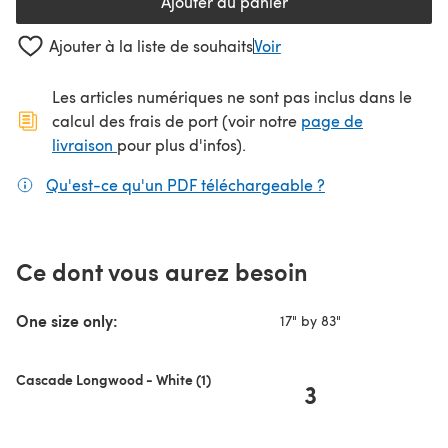
Ajouter au panier
Ajouter à la liste de souhaits
Voir
Les articles numériques ne sont pas inclus dans le
calcul des frais de port (voir notre
page de
(s'ouvre dans un nouvel onglet)
livraison
pour plus d'infos).
Qu'est-ce qu'un PDF téléchargeable ?
(s'ouvre dans un
Ce dont vous aurez besoin
One size only:
17" by 83"
Cascade Longwood - White (1)
3