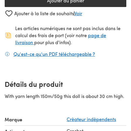
Ajouter au panier
Ajouter à la liste de souhaits
Voir
Les articles numériques ne sont pas inclus dans le
calcul des frais de port (voir notre
page de
(s'ouvre dans un nouvel onglet)
livraison
pour plus d'infos).
Qu'est-ce qu'un PDF téléchargeable ?
(s'ouvre dans un
Détails du produit
With yarn length 150m/50g this doll is about 30 cm high.
Marque
Crèateur indèpendents
Crochet