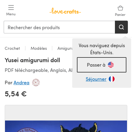
Passer au contenu principal
Menu
Panier
Vous naviguez depuis
Crochet
Modèles
Amigurumi
États-Unis.
Yusei amigurumi doll
Passer à
PDF téléchargeable, Anglais, Allemand
Séjourner
Par
Andrea
5,54 €