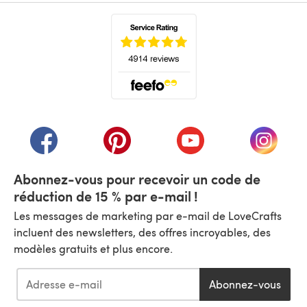
(s'ouvre dans un nouvel onglet)
(s'ouvre dans un nouvel onglet)
(s'ouvre dans un nouvel onglet)
(s'ouvre dans un nouvel
(s'ouvre
Abonnez-vous pour recevoir un code de
réduction de 15 % par e-mail !
Les messages de marketing par e-mail de LoveCrafts
incluent des newsletters, des offres incroyables, des
modèles gratuits et plus encore.
Abonnez-vous