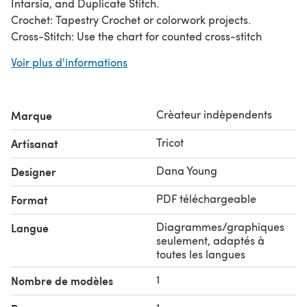
Intarsia, and Duplicate Stitch.
Crochet: Tapestry Crochet or colorwork projects.
Cross-Stitch: Use the chart for counted cross-stitch
designs.
Voir plus d'informations
Embroidery: Bring your fabric projects to life with this
detailed motif.
Personalizing blankets, sweaters, bags, cushions, wall
Crèateur indèpendents
Marque
hangings, and more.
Yorkshire Terrier Chart Size:
Tricot
Artisanat
Width: 58 stitches/blocks
Height: 89 rows/blocks
Dana Young
Designer
PDF téléchargeable
Format
Diagrammes/graphiques
Langue
seulement, adaptés à
toutes les langues
1
Nombre de modèles