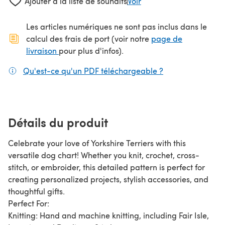
Ajouter à la liste de souhaits
Voir
Les articles numériques ne sont pas inclus dans le
calcul des frais de port (voir notre
page de
(s'ouvre dans un nouvel onglet)
livraison
pour plus d'infos).
Qu'est-ce qu'un PDF téléchargeable ?
(s'ouvre dans un
Détails du produit
Celebrate your love of Yorkshire Terriers with this
versatile dog chart! Whether you knit, crochet, cross-
stitch, or embroider, this detailed pattern is perfect for
creating personalized projects, stylish accessories, and
thoughtful gifts.
Perfect For:
Knitting: Hand and machine knitting, including Fair Isle,