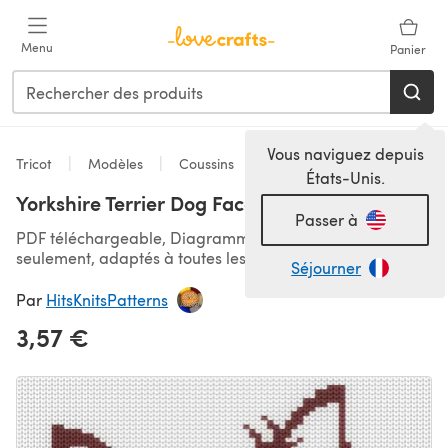
Passer au contenu principal
Menu
Panier
Vous naviguez depuis
Tricot
Modèles
Coussins
États-Unis.
Yorkshire Terrier Dog Face Chart for Knitting
Passer à
PDF téléchargeable, Diagrammes/graphiques
seulement, adaptés à toutes les langues
Séjourner
Par
HitsKnitsPatterns
3,57 €