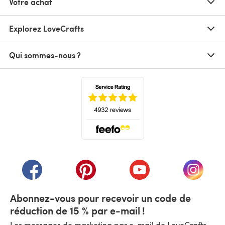
Votre achat
Explorez LoveCrafts
Qui sommes-nous ?
(s'ouvre dans un nouvel onglet)
(s'ouvre dans un nouvel onglet)
(s'ouvre dans un nouvel onglet)
(s'ouvre dans un nouvel
(s'ouvre
Abonnez-vous pour recevoir un code de
réduction de 15 % par e-mail !
Les messages de marketing par e-mail de LoveCrafts