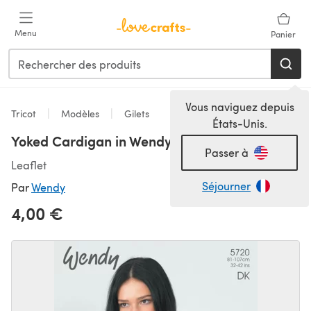
Passer au contenu principal
Menu
Panier
Vous naviguez depuis
Tricot
Modèles
Gilets
États-Unis.
Yoked Cardigan in Wendy Merino DK - 5720
Passer à
Leaflet
Séjourner
Par
Wendy
4,00 €