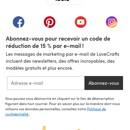
(s'ouvre dans un nouvel onglet)
(s'ouvre dans un nouvel onglet)
(s'ouvre dans un nouvel onglet)
(s'ouvre dans un nouvel
(s'ouvre
Abonnez-vous pour recevoir un code de
réduction de 15 % par e-mail !
Les messages de marketing par e-mail de LoveCrafts
incluent des newsletters, des offres incroyables, des
modèles gratuits et plus encore.
Abonnez-vous
Vous pouvez vous désinscrire en cliquant sur le lien de désinscription
figurant dans tout courriel. Pour en savoir plus sur la manière dont nous
utilisons vos données personnelles, consultez notre
Politique de
confidentialité
.