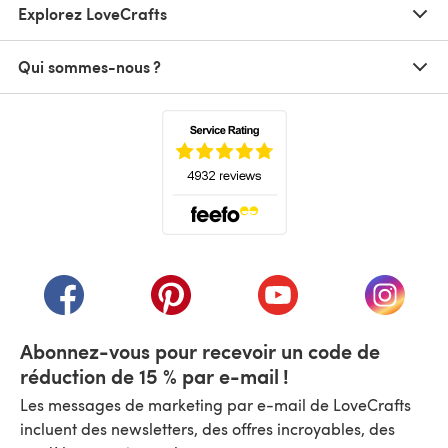
Explorez LoveCrafts
Qui sommes-nous ?
(s'ouvre dans un nouvel onglet)
(s'ouvre dans un nouvel onglet)
(s'ouvre dans un nouvel onglet)
(s'ouvre dans un nouvel
(s'ouvre
Abonnez-vous pour recevoir un code de
réduction de 15 % par e-mail !
Les messages de marketing par e-mail de LoveCrafts
incluent des newsletters, des offres incroyables, des