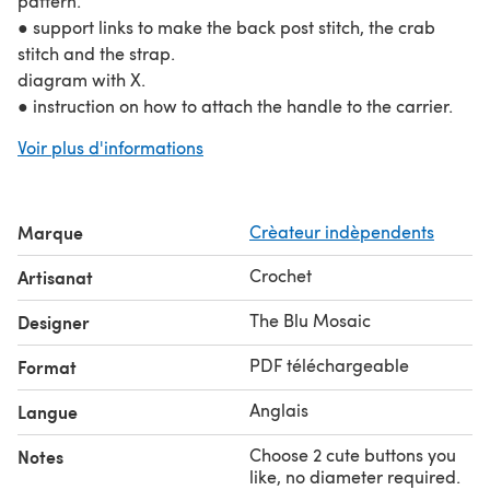
pattern.
● support links to make the back post stitch, the crab
stitch and the strap.
diagram with X.
● instruction on how to attach the handle to the carrier.
Yarn & hook:
Voir plus d'informations
Use any yarn you like or, like me, already have for this
pattern and a hook that suits your yarn.
Sizes
Marque
Crèateur indèpendents
● when using a 2 or 2.5 mm crochet hook, the diameter
will be approximately 7cm/ 3 inches
Crochet
Artisanat
● when using a 3/ 3.5 mm crochet hook, the diameter
will be 9/10 cm or 3.5/ 4 inches.
The Blu Mosaic
Designer
PDF téléchargeable
Format
Anglais
Langue
Choose 2 cute buttons you
Notes
like, no diameter required.