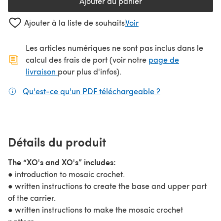
Ajouter au panier
Ajouter à la liste de souhaits
Voir
Les articles numériques ne sont pas inclus dans le
calcul des frais de port (voir notre
page de
(s'ouvre dans un nouvel onglet)
livraison
pour plus d'infos).
Qu'est-ce qu'un PDF téléchargeable ?
(s'ouvre dans un
Détails du produit
The “XO's and XO's” includes:
● introduction to mosaic crochet.
● written instructions to create the base and upper part
of the carrier.
● written instructions to make the mosaic crochet