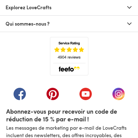
Explorez LoveCrafts
Qui sommes-nous ?
(s'ouvre dans un nouvel onglet)
(s'ouvre dans un nouvel onglet)
(s'ouvre dans un nouvel onglet)
(s'ouvre dans un nouvel
(s'ouvre
Abonnez-vous pour recevoir un code de
réduction de 15 % par e-mail !
Les messages de marketing par e-mail de LoveCrafts
incluent des newsletters, des offres incroyables, des