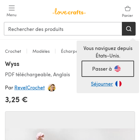
Passer au contenu principal
Menu
Panier
Vous naviguez depuis
Crochet
Modèles
Écharpes & Châles
États-Unis.
Wyss
Passer à
PDF téléchargeable, Anglais
Séjourner
Par
RevelCrochet
3,25 €