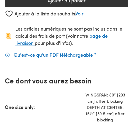
Ajouter au panier
Ajouter à la liste de souhaits
Voir
Les articles numériques ne sont pas inclus dans le
calcul des frais de port (voir notre
page de
(s'ouvre dans un nouvel onglet)
livraison
pour plus d'infos).
Qu'est-ce qu'un PDF téléchargeable ?
(s'ouvre dans un
Ce dont vous aurez besoin
WINGSPAN: 80” [203
cm] after blocking
One size only:
DEPTH AT CENTER:
15½” [39.5 cm] after
blocking