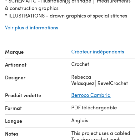
* SCHEMATIC - illustration(s) of shape │ measurements
& construction graphics
* ILLUSTRATIONS - drawn graphics of special stitches
* INTERACTIVE - Linked resource information
Voir plus d'informations
Construction
Shawl is worked seamlessly from tip to tip;
increasing to center point then decreasing.
Project Level
Easy+; basic Tunisian stitches with
Marque
Crèateur indèpendents
increases & decreases and color changes.
Techniques Used
chain - simple stitch - full stitch -
Crochet
Artisanat
Tunisian double crochet - daisy stitch - color change
Video tutorials and│or written instructions and│or
Rebecca
Designer
illustrations for all special stitches.
Velasquez│RevelCrochet
Produit vedette
Berroco Cambria
PDF téléchargeable
Format
Anglais
Langue
This project uses a cabled
Notes
Tunisian crochet hook.