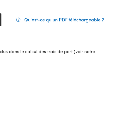
Qu'est-ce qu'un PDF téléchargeable ?
(s'ouvre da
lus dans le calcul des frais de port (voir notre
uvel onglet)