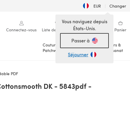
EUR
|
Changer
Vous naviguez depuis
États-Unis.
Connectez-vous
Liste de souhaits
Ma bibliothèque
Panier
Passer à
Couture &
Loisirs &
Patchwork
Artisanat
Séjourner
dable PDF
Cottonsmooth DK - 5843pdf -