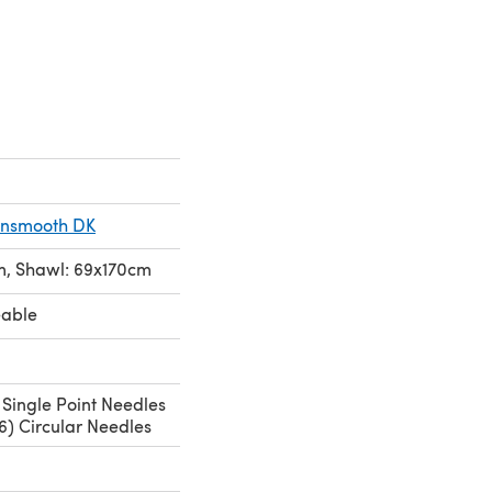
onsmooth DK
m, Shawl: 69x170cm
eable
Single Point Needles
) Circular Needles