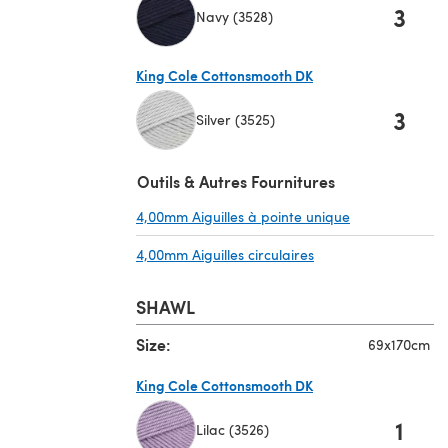
3
Navy (3528)
(s'ouvre dans un nouvel onglet)
King Cole Cottonsmooth DK
3
Silver (3525)
(s'ouvre dans un nouvel onglet)
Outils & Autres Fournitures
4,00mm Aiguilles à pointe unique
(s'ouvre dans u
4,00mm Aiguilles circulaires
(s'ouvre dans un nou
SHAWL
Size:
69x170cm
King Cole Cottonsmooth DK
1
Lilac (3526)