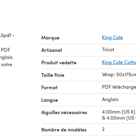
43pdf -
Marque
King Cole
Tricot
Artisanat
nglais.
Produit vedette
King Cole Cott
 votre
Wrap: 50x175c
Taille finie
PDF télécharg
Format
Anglais
Langue
4.00mm (US 6) 
Aiguilles nécessaires
& 4.00mm (US 6
2
Nombre de modèles