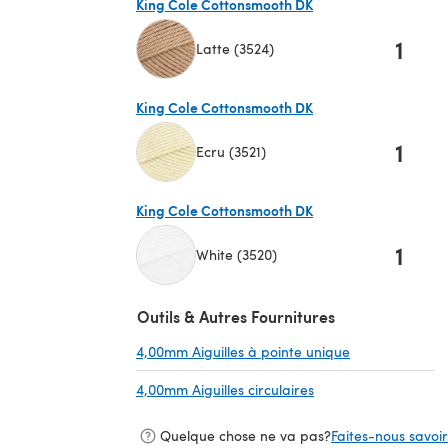
King Cole Cottonsmooth DK
1
Latte (3524)
(s'ouvre dans un nouvel onglet)
King Cole Cottonsmooth DK
1
Ecru (3521)
(s'ouvre dans un nouvel onglet)
King Cole Cottonsmooth DK
1
White (3520)
(s'ouvre dans un nouvel onglet)
Outils & Autres Fournitures
4,00mm Aiguilles à pointe unique
(s'ouvre dans u
4,00mm Aiguilles circulaires
(s'ouvre dans un nou
Quelque chose ne va pas?
Faites-nous savoir 