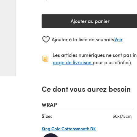
Ajouter au panier
Ajouter à la liste de souhaits
Voir
Les articles numériques ne sont pas inc
(s'ouvre dans un no
page de livraison
pour plus d'infos).
Ce dont vous aurez besoin
WRAP
Size:
50x175cm
King Cole Cottonsmooth DK