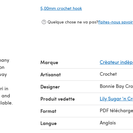
5,00mm crochet hook
(s'ouvre dans un nouvel on
Quelque chose ne va pas?
Faites-nous savoir 
many
Marque
Crèateur indè
ion
Crochet
way
Artisanat
Bonnie Bay Cro
Designer
i in
s and
Produit vedette
Lily Sugar 'n 
ilable.
PDF télécharg
Format
Anglais
Langue