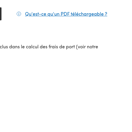
Qu'est-ce qu'un PDF téléchargeable ?
(s'ouvre da
el onglet)
lus dans le calcul des frais de port (voir notre
uvel onglet)