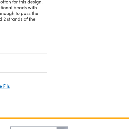
otton for this design.
tional beads with
enough to pass the
 2 strands of the
 Fils