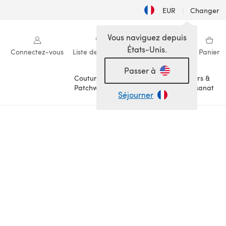
EUR
|
Changer
Vous naviguez depuis
États-Unis.
Connectez-vous
Liste de souhaits
Ma bibliothèque
Panier
Passer à
Couture &
Loisirs &
Patchwork
Artisanat
Séjourner