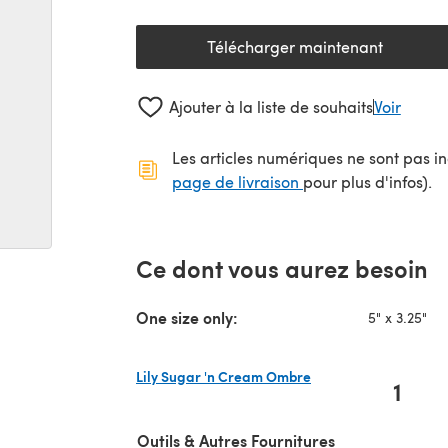
Télécharger maintenant
(s'ouvre dans un nouv
Ajouter à la liste de souhaits
Voir
Les articles numériques ne sont pas inc
(s'ouvre dans un no
page de livraison
pour plus d'infos).
Ce dont vous aurez besoin
One size only:
5" x 3.25"
Lily Sugar 'n Cream Ombre
1
(s'ouvre dans un nouvel onglet)
Outils & Autres Fournitures