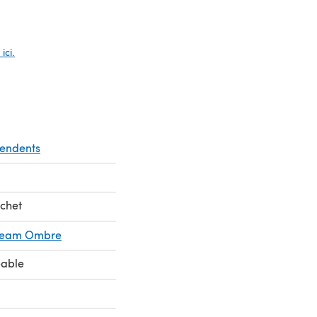
glet)
ici.
pendents
chet
Cream Ombre
eable