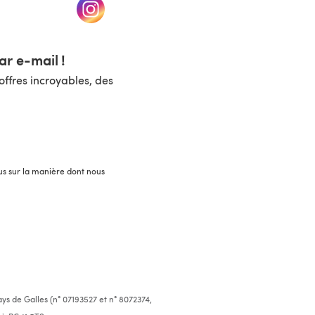
un nouvel onglet)
(s'ouvre dans un nouvel onglet)
r e-mail !
ffres incroyables, des
lus sur la manière dont nous
ys de Galles (n° 07193527 et n° 8072374,