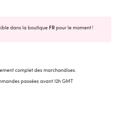
FR
onible dans la boutique
pour le moment !
sement complet des marchandises.
ommandes passées avant 12h GMT
uvre dans un nouvel onglet)