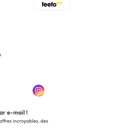
(s'ouvre dans un nouvel onglet)
s
un nouvel onglet)
(s'ouvre dans un nouvel onglet)
r e-mail !
ffres incroyables, des