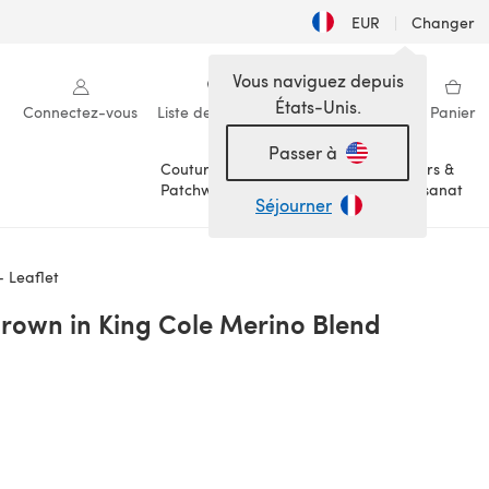
EUR
|
Changer
Vous naviguez depuis
États-Unis.
Connectez-vous
Liste de souhaits
Ma bibliothèque
Panier
Passer à
Couture &
Loisirs &
Patchwork
Artisanat
Séjourner
 Leaflet
rown in King Cole Merino Blend