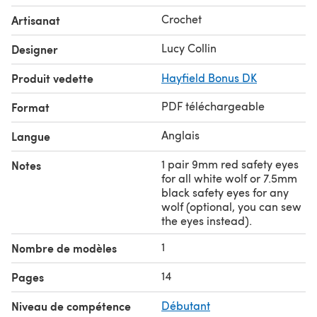
25g white yarn.
Crochet
Artisanat
20g grey yarn.
Grey wolf with white throat:
Lucy Collin
Designer
30g grey yarn.
Produit vedette
Hayfield Bonus DK
5g white yarn.
All types of wolf:
PDF téléchargeable
Format
Small amount of black yarn.
Optional:
Anglais
Langue
Small amount of red or yellow yarn to sew eyes.
The instructions are written in English using US crochet
1 pair 9mm red safety eyes
Notes
for all white wolf or 7.5mm
terms, and the list of abbreviations includes the UK
black safety eyes for any
alternatives.
wolf (optional, you can sew
the eyes instead).
1
Nombre de modèles
14
Pages
Niveau de compétence
Débutant