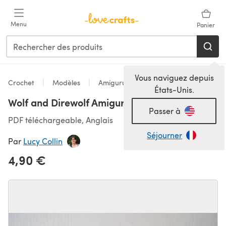
Passer au contenu principal
Menu
Panier
Vous naviguez depuis
Crochet
Modèles
Amigurumi
États-Unis.
Wolf and Direwolf Amigurumi
Passer à
PDF téléchargeable, Anglais
Séjourner
Par
Lucy Collin
4,90 €