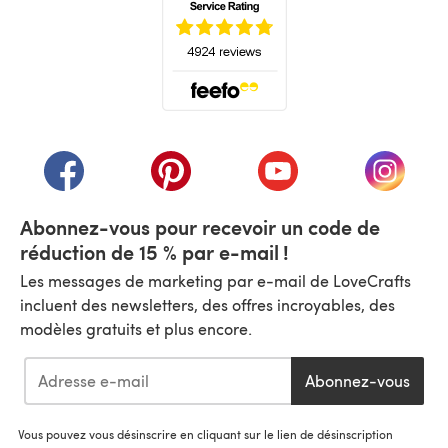
(s'ouvre dans un nouvel onglet)
(s'ouvre dans un nouvel onglet)
(s'ouvre dans un nouvel onglet)
(s'ouvre dans un nouvel
(s'ouvre
Abonnez-vous pour recevoir un code de
réduction de 15 % par e-mail !
Les messages de marketing par e-mail de LoveCrafts
incluent des newsletters, des offres incroyables, des
modèles gratuits et plus encore.
Abonnez-vous
Vous pouvez vous désinscrire en cliquant sur le lien de désinscription