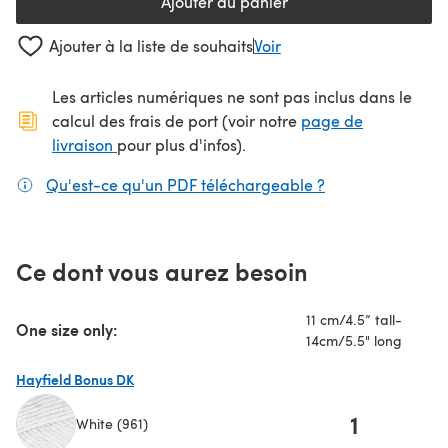
Ajouter au panier
Ajouter à la liste de souhaits
Voir
Les articles numériques ne sont pas inclus dans le
calcul des frais de port (voir notre
page de
(s'ouvre dans un nouvel onglet)
livraison
pour plus d'infos).
Qu'est-ce qu'un PDF téléchargeable ?
(s'ouvre dans un
Ce dont vous aurez besoin
11 cm/4.5” tall-
One size only:
14cm/5.5" long
Hayfield Bonus DK
1
White (961)