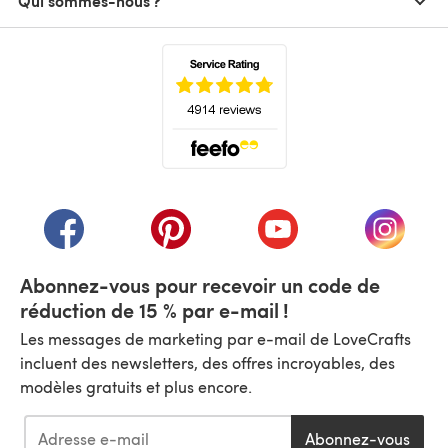
Qui sommes-nous ?
(s'ouvre dans un nouvel onglet)
(s'ouvre dans un nouvel onglet)
(s'ouvre dans un nouvel onglet)
(s'ouvre dans un nouvel
(s'ouvre
Abonnez-vous pour recevoir un code de
réduction de 15 % par e-mail !
Les messages de marketing par e-mail de LoveCrafts
incluent des newsletters, des offres incroyables, des
modèles gratuits et plus encore.
Abonnez-vous