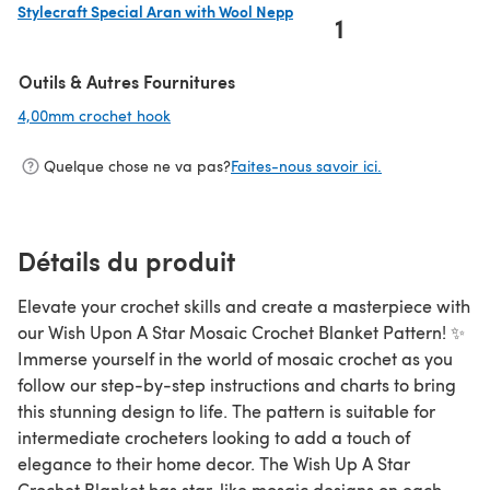
Stylecraft Special Aran with Wool Nepp
1
(s'ouvre dans un nouvel onglet)
Outils & Autres Fournitures
4,00mm crochet hook
(s'ouvre dans un nouvel onglet)
Quelque chose ne va pas?
Faites-nous savoir ici.
Détails du produit
Elevate your crochet skills and create a masterpiece with
our Wish Upon A Star Mosaic Crochet Blanket Pattern! ✨
Immerse yourself in the world of mosaic crochet as you
follow our step-by-step instructions and charts to bring
this stunning design to life. The pattern is suitable for
intermediate crocheters looking to add a touch of
elegance to their home decor. The Wish Up A Star
Crochet Blanket has star-like mosaic designs on each