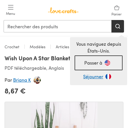
Passer au contenu principal
Menu
Panier
Vous naviguez depuis
Crochet
Modèles
Articles pour la maison
États-Unis.
Wish Upon A Star Blanket
Passer à
PDF téléchargeable, Anglais
Séjourner
Par
Briana K
8,67 €