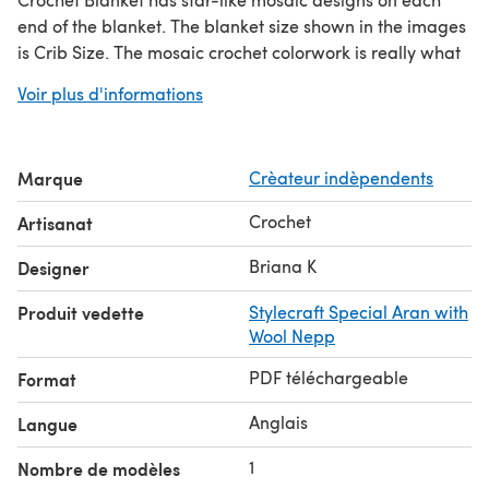
end of the blanket. The blanket size shown in the images
is Crib Size. The mosaic crochet colorwork is really what
makes this blanket shine. It’s a gratifying repeat that
Voir plus d'informations
adds eye-catching repeats and style.
The yardage will vary on the size made.
Marque
Crèateur indèpendents
Crochet
Artisanat
Briana K
Designer
Produit vedette
Stylecraft Special Aran with
Wool Nepp
PDF téléchargeable
Format
Anglais
Langue
1
Nombre de modèles