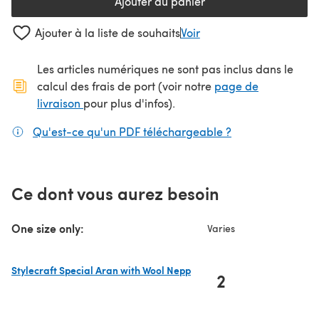
Ajouter au panier
Ajouter à la liste de souhaits
Voir
Les articles numériques ne sont pas inclus dans le
calcul des frais de port (voir notre
page de
(s'ouvre dans un nouvel onglet)
livraison
pour plus d'infos).
Qu'est-ce qu'un PDF téléchargeable ?
(s'ouvre dans un
Ce dont vous aurez besoin
One size only:
Varies
Stylecraft Special Aran with Wool Nepp
2
(s'ouvre dans un nouvel onglet)