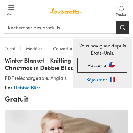
Passer au contenu principal
Menu
Panier
Vous naviguez depuis
Tricot
Modèles
Couvertures
États-Unis.
Winter Blanket - Knitting Pattern for
Passer à
Christmas in Debbie Bliss Rialto DK
PDF téléchargeable, Anglais
Séjourner
Par
Debbie Bliss
Gratuit