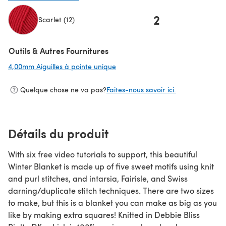
2
Scarlet (12)
(s'ouvre dans un nouvel onglet)
Outils & Autres Fournitures
4,00mm Aiguilles à pointe unique
(s'ouvre dans un nouvel onglet)
Quelque chose ne va pas?
Faites-nous savoir ici.
Détails du produit
With six free video tutorials to support, this beautiful
Winter Blanket is made up of five sweet motifs using knit
and purl stitches, and intarsia, Fairisle, and Swiss
darning/duplicate stitch techniques. There are two sizes
to make, but this is a blanket you can make as big as you
like by making extra squares! Knitted in Debbie Bliss