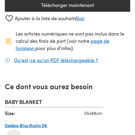
Télécharger maintenant
(s'ouvre dans un nouvel onglet
Ajouter à la liste de souhaits
Voir
Les articles numériques ne sont pas inclus dans le
calcul des frais de port (voir notre
page de
(s'ouvre dans un nouvel onglet)
livraison
pour plus d'infos).
Qu'est-ce qu'un PDF téléchargeable ?
(s'ouvre dans un
Ce dont vous aurez besoin
BABY BLANKET
Size:
55x88cm
Debbie Bliss Rialto DK