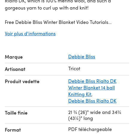
Rialto DK, which is 100% merino wool, and such a
gorgeous yarn to curl up with and knit!
Free Debbie Bliss Winter Blanket Video Tutorials
Voir plus d'informations
Part One: Introduction & Heart Motif
Part Two: Tree Motif/Swiss Darning
Part Three: Snowflake Motif/Fairisle
Marque
Debbie Bliss
Part Four: Star Motif
Part Five: Reindeer Motif/Intarsia
Tricot
Artisanat
Part Six: Making up and Personalisation
Produit vedette
Debbie Bliss Rialto DK
Winter Blanket 14 ball
Download the PDF pattern for Winter Blanket - Knitting
Knitting Kit
,
Debbie Bliss Rialto DK
Pattern for Christmas in Debbie Bliss Rialto DK & start
knitting today!
21 ¾ (26)" wide and 34¾
Taille finie
(43¼)" long
Discover thousands of downloadables and
FREE knitting
PDF téléchargeable
Format
patterns
at LoveCrafts.com.