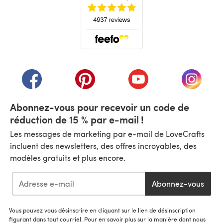
(s'ouvre dans un nouvel onglet)
(s'ouvre dans un nouvel onglet)
(s'ouvre dans un nouvel onglet)
(s'ouvre dans un nouvel
(s'ouvre
Abonnez-vous pour recevoir un code de
réduction de 15 % par e-mail !
Les messages de marketing par e-mail de LoveCrafts
incluent des newsletters, des offres incroyables, des
modèles gratuits et plus encore.
Abonnez-vous
Vous pouvez vous désinscrire en cliquant sur le lien de désinscription
figurant dans tout courriel. Pour en savoir plus sur la manière dont nous