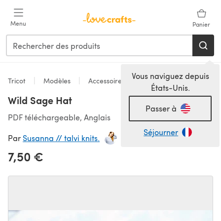
Passer au contenu principal
Menu
Panier
Vous naviguez depuis
Tricot
Modèles
Accessoires
États-Unis.
Wild Sage Hat
Passer à
PDF téléchargeable, Anglais
Séjourner
Par
Susanna // talvi knits.
7,50 €