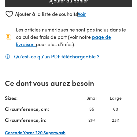
Ajouter au panier
Ajouter à la liste de souhaits
Voir
Les articles numériques ne sont pas inclus dans le
calcul des frais de port (voir notre
page de
(s'ouvre dans un nouvel onglet)
livraison
pour plus d'infos).
Qu'est-ce qu'un PDF téléchargeable ?
(s'ouvre dans un
Ce dont vous aurez besoin
Sizes:
Small
Large
Circumference, cm:
55
60
Circumference, in:
21¾
23¾
Cascade Yarns 220 Superwash