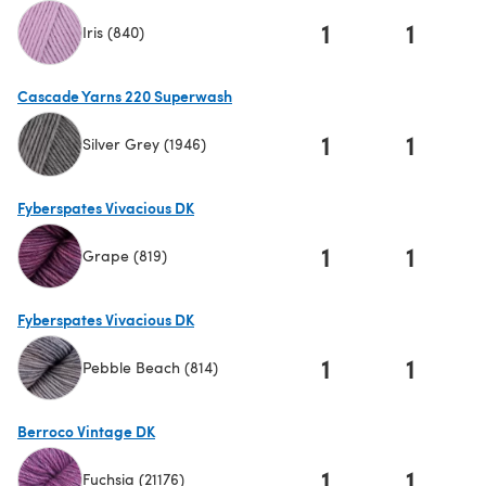
1
1
Iris (840)
(s'ouvre dans un nouvel onglet)
Cascade Yarns 220 Superwash
1
1
Silver Grey (1946)
(s'ouvre dans un nouvel onglet)
Fyberspates Vivacious DK
1
1
Grape (819)
(s'ouvre dans un nouvel onglet)
Fyberspates Vivacious DK
1
1
Pebble Beach (814)
(s'ouvre dans un nouvel onglet)
Berroco Vintage DK
1
1
Fuchsia (21176)