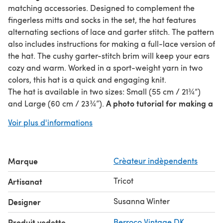
matching accessories. Designed to complement the
fingerless mitts and socks in the set, the hat features
alternating sections of lace and garter stitch. The pattern
also includes instructions for making a full-lace version of
the hat. The cushy garter-stitch brim will keep your ears
cozy and warm. Worked in a sport-weight yarn in two
colors, this hat is a quick and engaging knit.
The hat is available in two sizes: Small (55 cm / 21¾“)
A photo tutorial for making a
and Large (60 cm / 23¾”).
fluffy pom pom that finishes the look is included in the
Voir plus d'informations
pattern.
The hat is knitted bottom up from the brim to the crown
using a short circular needle. The pattern is written with
Marque
Crèateur indèpendents
both metric and US terminology. Both written and
charted instructions are given for the lace pattern.
Tricot
Artisanat
Gauge: 20 sts x 32 rnds = 4" in lace pattern, blocked.
Share your project on Instagram with the hashtags
Susanna Winter
Designer
#wildsagehat
and
#talviknits
.
Produit vedette
Berroco Vintage DK
,