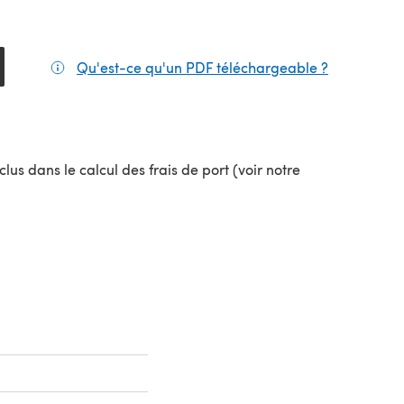
Qu'est-ce qu'un PDF téléchargeable ?
(s'ouvre da
el onglet)
lus dans le calcul des frais de port (voir notre
uvel onglet)