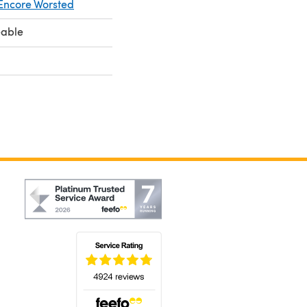
Encore Worsted
eable