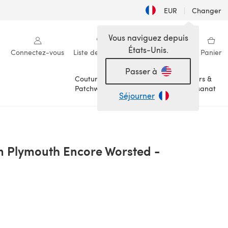
EUR
|
Changer
Vous naviguez depuis
États-Unis.
Connectez-vous
Liste de souhaits
Ma bibliothèque
Panier
Passer à
Couture &
Loisirs &
Patchwork
Artisanat
Séjourner
n Plymouth Encore Worsted -