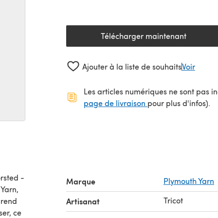
Télécharger maintenant
(s'ouvre dans un nouv
Ajouter à la liste de souhaits
Voir
Les articles numériques ne sont pas inc
(s'ouvre dans un no
page de livraison
pour plus d'infos).
rsted -
Marque
Plymouth Yarn
Tricot
prend
Artisanat
ser, ce