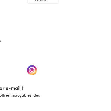
(s'ouvre dans un nouvel onglet)
s
un nouvel onglet)
(s'ouvre dans un nouvel onglet)
r e-mail !
ffres incroyables, des