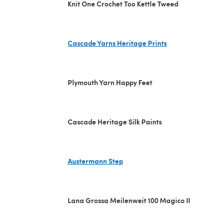
Knit One Crochet Too Kettle Tweed
Cascade Yarns Heritage Prints
(s'ouvre dans un nouvel onglet)
Plymouth Yarn Happy Feet
Cascade Heritage Silk Paints
Austermann Step
(s'ouvre dans un nouvel onglet)
Lana Grossa Meilenweit 100 Magico II