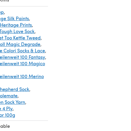
ep
,
ge Silk Paints
,
Heritage Prints
,
Tough Love Sock
,
et Too Kettle Tweed
,
woll Magic Degrade
,
e Colori Socks & Lace
,
ilenweit 100 Fantasy
,
eilenweit 100 Magico
ilenweit 100 Merino
Shepherd Sock
,
Solemate
,
en Sock Yarn
,
 4 Ply
,
or 100g
eable