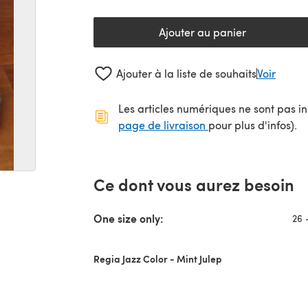
Ajouter au panier
Ajouter à la liste de souhaits
Voir
Les articles numériques ne sont pas inc
(s'ouvre dans un no
page de livraison
pour plus d'infos).
Ce dont vous aurez besoin
One size only:
26 
Regia Jazz Color - Mint Julep