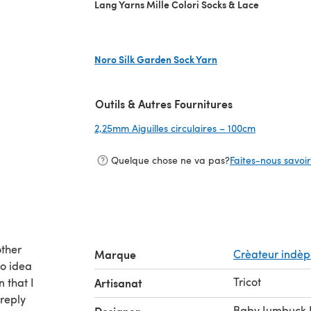
Lang Yarns Mille Colori Socks & Lace
Noro Silk Garden Sock Yarn
(s'ouvre dans un nouvel onglet)
Outils & Autres Fournitures
2,25mm Aiguilles circulaires – 100cm
(s'ouvre dan
Quelque chose ne va pas?
Faites-nous savoir 
other
Marque
Crèateur indè
no idea
Tricot
 that I
Artisanat
 reply
Baby Jumbuck K