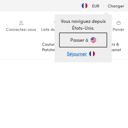
EUR
|
Changer
Vous naviguez depuis
États-Unis.
Connectez-vous
Liste de souhaits
Ma bibliothèque
Panier
Passer à
Couture &
Loisirs &
Patchwork
Artisanat
Séjourner
1