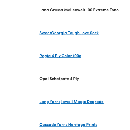
Lana Grossa Meilenweit 100 Extreme Tono
SweetGeorgia Tough Love Sock
(s'ouvre dans un nouvel onglet)
Regia 4 Ply Color 100g
(s'ouvre dans un nouvel onglet)
Opal Schafpate 4 Ply
Lang Yarns Jawoll Magic Degrade
(s'ouvre dans un nouvel onglet)
Cascade Yarns Heritage Prints