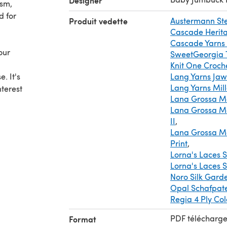
Designer
asm,
d for
Produit vedette
Austermann St
Cascade Herita
Cascade Yarns 
our
SweetGeorgia 
Knit One Croch
. It's
Lang Yarns Ja
Lang Yarns Mill
nterest
Lana Grossa Me
Lana Grossa M
II
,
Lana Grossa Me
Print
,
Lorna's Laces 
Lorna's Laces 
Noro Silk Gard
Opal Schafpate
Regia 4 Ply Col
PDF télécharg
Format