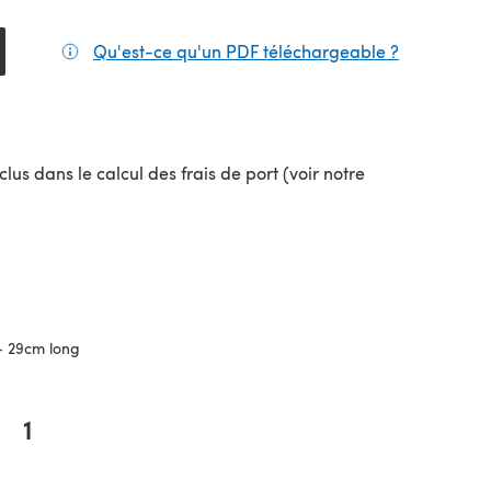
Qu'est-ce qu'un PDF téléchargeable ?
(s'ouvre da
lus dans le calcul des frais de port (voir notre
uvel onglet)
- 29cm long
1