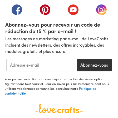
(s'ouvre dans un nouvel onglet)
(s'ouvre dans un nouvel onglet)
(s'ouvre dans un nouvel onglet)
(s'ouvre dans un nouvel
(s'ouvre
Abonnez-vous pour recevoir un code de
réduction de 15 % par e-mail !
Les messages de marketing par e-mail de LoveCrafts
incluent des newsletters, des offres incroyables, des
modèles gratuits et plus encore.
Abonnez-vous
Vous pouvez vous désinscrire en cliquant sur le lien de désinscription
figurant dans tout courriel. Pour en savoir plus sur la manière dont nous
utilisons vos données personnelles, consultez notre
Politique de
confidentialité
.