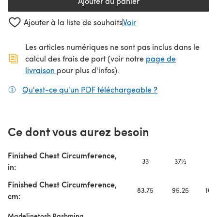
Ajouter au panier
Ajouter à la liste de souhaits
Voir
Les articles numériques ne sont pas inclus dans le
calcul des frais de port (voir notre
page de
(s'ouvre dans un nouvel onglet)
livraison
pour plus d'infos).
Qu'est-ce qu'un PDF téléchargeable ?
(s'ouvre dans un
Ce dont vous aurez besoin
Finished Chest Circumference,
33
37½
4
in:
Finished Chest Circumference,
83.75
95.25
106
cm:
Madelinetosh Pashmina