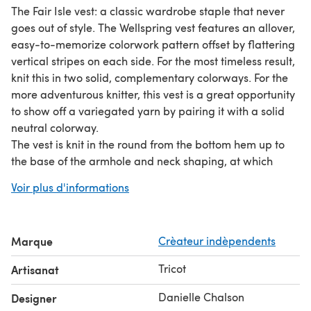
The Fair Isle vest: a classic wardrobe staple that never
goes out of style. The Wellspring vest features an allover,
easy-to-memorize colorwork pattern offset by flattering
vertical stripes on each side. For the most timeless result,
knit this in two solid, complementary colorways. For the
more adventurous knitter, this vest is a great opportunity
to show off a variegated yarn by pairing it with a solid
neutral colorway.
The vest is knit in the round from the bottom hem up to
the base of the armhole and neck shaping, at which
point steeks are added so that the body can be knit in
Voir plus d'informations
the round to the shoulders. The shoulders are seamed
and the steeks are cut and secured, after which the
armhole and neck edgings are knit.
Marque
Crèateur indèpendents
Tricot
Artisanat
Danielle Chalson
Designer