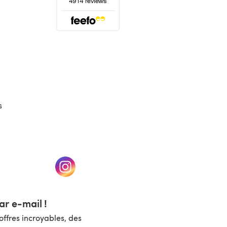
(s'ouvre dans un nouvel onglet)
s
un nouvel onglet)
(s'ouvre dans un nouvel onglet)
r e-mail !
ffres incroyables, des