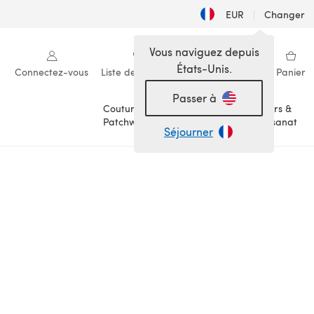
EUR
|
Changer
Vous naviguez depuis
États-Unis.
Connectez-vous
Liste de souhaits
Ma bibliothèque
Panier
Passer à
Couture &
Loisirs &
Patchwork
Artisanat
Séjourner