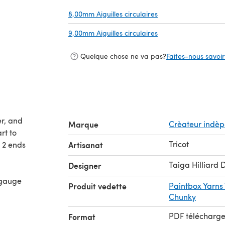
8,00mm Aiguilles circulaires
(s'ouvre dans un nou
9,00mm Aiguilles circulaires
(s'ouvre dans un nou
Quelque chose ne va pas?
Faites-nous savoir 
er, and
Marque
Crèateur indè
rt to
Tricot
e 2 ends
Artisanat
Taiga Hilliard 
Designer
 gauge
Produit vedette
Paintbox Yarns
Chunky
PDF télécharg
Format