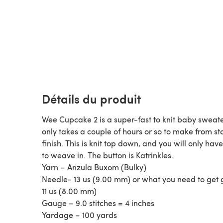
Détails du produit
Wee Cupcake 2 is a super-fast to knit baby sweat
only takes a couple of hours or so to make from sta
finish. This is knit top down, and you will only hav
to weave in. The button is Katrinkles.
Yarn – Anzula Buxom (Bulky)
Needle- 13 us (9.00 mm) or what you need to get
11 us (8.00 mm)
Gauge – 9.0 stitches = 4 inches
Yardage – 100 yards