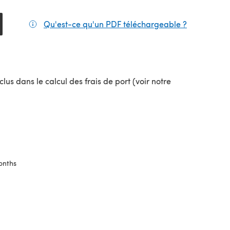
Qu'est-ce qu'un PDF téléchargeable ?
(s'ouvre da
el onglet)
lus dans le calcul des frais de port (voir notre
uvel onglet)
onths