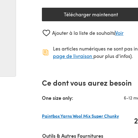
Télécharger maintenant
(s'ouvre dans un nouv
Ajouter à la liste de souhaits
Voir
Les articles numériques ne sont pas inc
(s'ouvre dans un no
page de livraison
pour plus d'infos).
Ce dont vous aurez besoin
One size only:
6-12 m
Paintbox Yarns Wool Mix Super Chunky
2
(s'ouvre dans un nouvel onglet)
Outils & Autres Fournitures