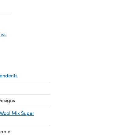
vel onglet)
vel onglet)
ici.
pendents
Designs
 Wool Mix Super
eable