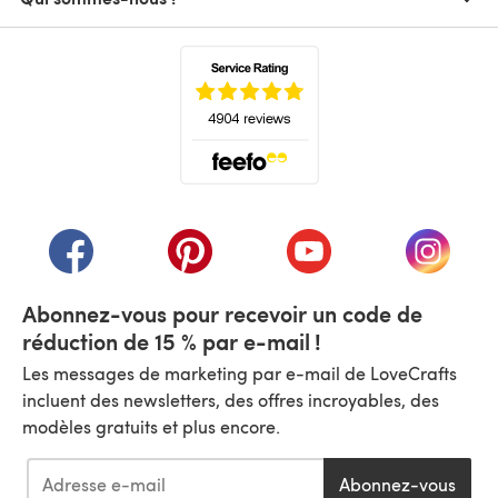
(s'ouvre dans un nouvel onglet)
(s'ouvre dans un nouvel onglet)
(s'ouvre dans un nouvel onglet)
(s'ouvre dans un nouvel
(s'ouvre
Abonnez-vous pour recevoir un code de
réduction de 15 % par e-mail !
Les messages de marketing par e-mail de LoveCrafts
incluent des newsletters, des offres incroyables, des
modèles gratuits et plus encore.
Abonnez-vous