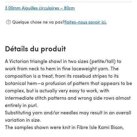
3,00mm Aiguilles circulaires – 80cm
(s'ouvre dans un nouvel onglet)
Quelque chose ne va pas?
Faites-nous savoir ici.
Détails du produit
A Victorian triangle shawl in two sizes (petite/tall) to
work from neck to hem in fine laceweight yarn. The
composition is a treat, from its rosebud stripes to its
botanical hem—a profusion of pattern that appears to be
complex, but is actually very easy to work, with
intermediate stitch patterns and wrong side rows almost
entirely in purl.
Substituting yarn and/or needles may result in an overall
variation in size.
The samples shown were knit in Fibre Isle Kami Bison,
shade Rose Petale, and Buffalo Wool Company Lux (now