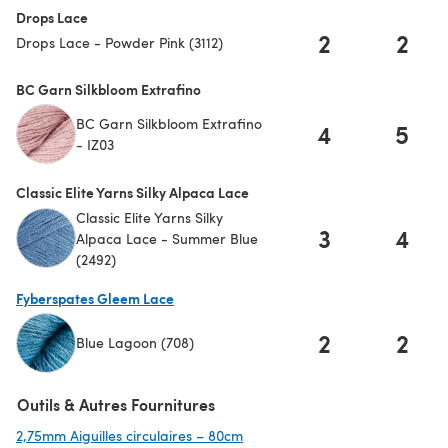
Drops Lace
2
2
Drops Lace - Powder Pink (3112)
BC Garn Silkbloom Extrafino
BC Garn Silkbloom Extrafino
4
5
- IZ03
Classic Elite Yarns Silky Alpaca Lace
Classic Elite Yarns Silky
3
4
Alpaca Lace - Summer Blue
(2492)
Fyberspates Gleem Lace
2
2
Blue Lagoon (708)
(s'ouvre dans un nouvel onglet)
Outils & Autres Fournitures
2,75mm Aiguilles circulaires – 80cm
(s'ouvre dans un nouvel onglet)