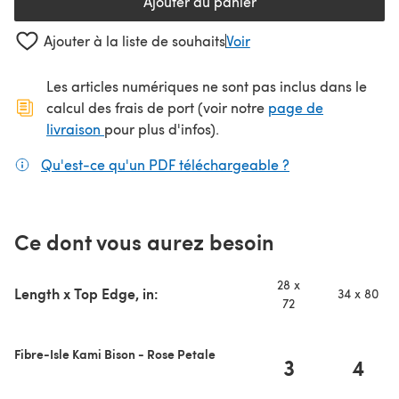
Ajouter au panier
Ajouter à la liste de souhaits
Voir
Les articles numériques ne sont pas inclus dans le
calcul des frais de port (voir notre
page de
(s'ouvre dans un nouvel onglet)
livraison
pour plus d'infos).
Qu'est-ce qu'un PDF téléchargeable ?
(s'ouvre dans un
Ce dont vous aurez besoin
28 x
Length x Top Edge, in:
34 x 80
72
Fibre-Isle Kami Bison - Rose Petale
3
4