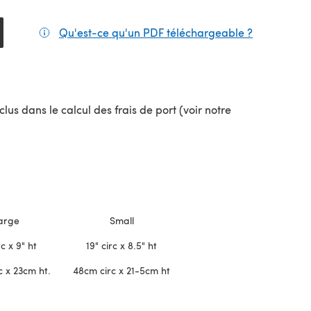
Qu'est-ce qu'un PDF téléchargeable ?
(s'ouvre da
lus dans le calcul des frais de port (voir notre
uvel onglet)
arge
Small
rc x 9" ht
19" circ x 8.5" ht
c x 23cm ht.
48cm circ x 21-5cm ht