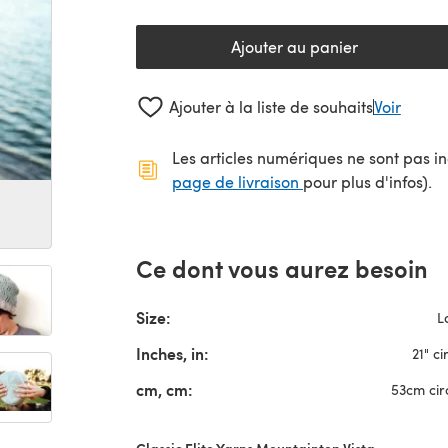
Ajouter au panier
Ajouter à la liste de souhaits
Voir
Les articles numériques ne sont pas inc
(s'ouvre dans un no
page de livraison
pour plus d'infos).
Ce dont vous aurez besoin
Size:
L
Inches, in:
21" ci
cm, cm:
53cm cir
Classic Elite Yarns Mountaintop Vista