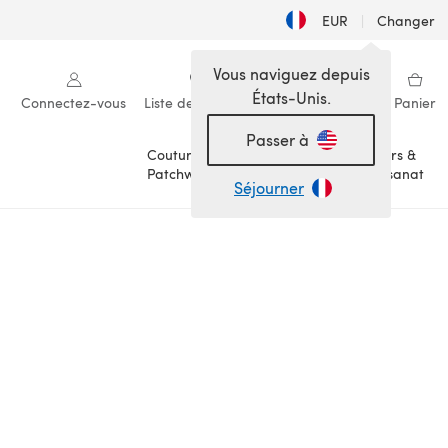
EUR
|
Changer
Vous naviguez depuis
États-Unis.
Connectez-vous
Liste de souhaits
Ma bibliothèque
Panier
Passer à
Couture &
Loisirs &
Patchwork
Artisanat
Séjourner