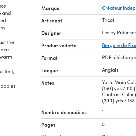
ace
Marque
Crèateur indè
re and
Tricot
ted
Artisanat
ern
Lesley Robinso
Designer
just the
Produit vedette
Bergere de Fr
lace
r warm
PDF télécharg
Format
Anglais
Langue
: knit,
Yarn: Main Colo
Notes
 bobbles
{150} yds / 110 
Contrast Color 
{200} yds / 133
1
Nombre de modèles
5
Pages