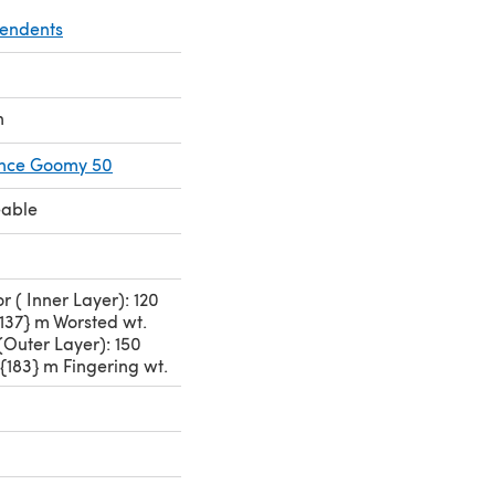
pendents
n
ance Goomy 50
eable
r ( Inner Layer): 120
{137} m Worsted wt.
(Outer Layer): 150
 {183} m Fingering wt.