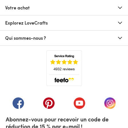
Votre achat
Explorez LoveCrafts
Qui sommes-nous ?
(s'ouvre dans un nouvel onglet)
(s'ouvre dans un nouvel onglet)
(s'ouvre dans un nouvel onglet)
(s'ouvre dans un nouvel
(s'ouvre
Abonnez-vous pour recevoir un code de
réduction de 15 % par e-mail !