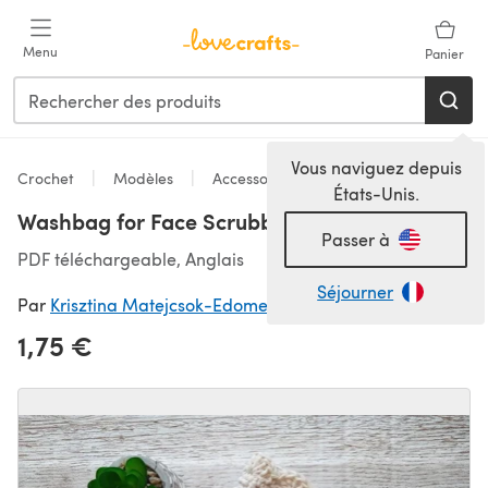
Passer au contenu principal
Menu
Panier
Vous naviguez depuis
Crochet
Modèles
Accessoires
États-Unis.
Washbag for Face Scrubbies
Passer à
PDF téléchargeable, Anglais
Séjourner
Par
Krisztina Matejcsok-Edomer
1,75 €