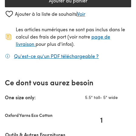
Ajouter au panier
Ajouter à la liste de souhaits
Voir
Les articles numériques ne sont pas inclus dans le
calcul des frais de port (voir notre
page de
(s'ouvre dans un nouvel onglet)
livraison
pour plus d'infos).
Qu'est-ce qu'un PDF téléchargeable ?
(s'ouvre dans un
Ce dont vous aurez besoin
One size only:
5.5" tall- 5" wide
Oxford Yarns Eco Cotton
1
Outils & Autres Fournitures