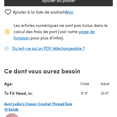
Ajouter au panier
Ajouter à la liste de souhaits
Voir
Les articles numériques ne sont pas inclus dans le
calcul des frais de port (voir notre
page de
(s'ouvre dans un nouvel onglet)
livraison
pour plus d'infos).
Qu'est-ce qu'un PDF téléchargeable ?
(s'ouvre dans un
Ce dont vous aurez besoin
Age:
Child
Adult
To Fit Head, in:
21.0”
23.0”
Aunt Lydia's Classic Crochet Thread Size
10 Solids