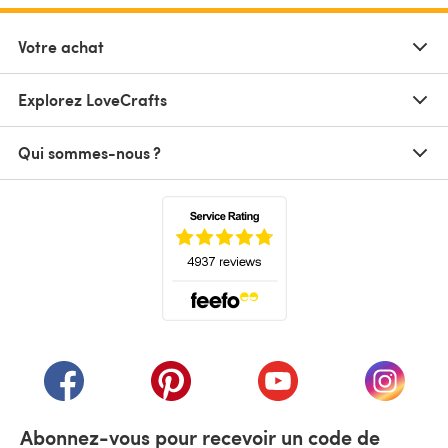
Votre achat
Explorez LoveCrafts
Qui sommes-nous ?
(s'ouvre dans un nouvel onglet)
(s'ouvre dans un nouvel onglet)
(s'ouvre dans un nouvel onglet)
(s'ouvre dans un nouvel
(s'ouvre
Abonnez-vous pour recevoir un code de