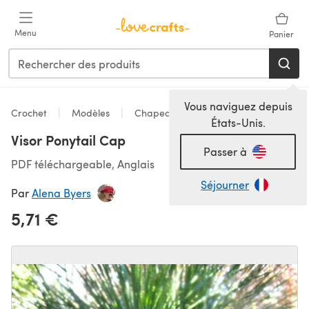
Passer au contenu principal
Menu
Panier
Vous naviguez depuis
Crochet
Modèles
Chapeaux
États-Unis.
Visor Ponytail Cap
Passer à
PDF téléchargeable, Anglais
Séjourner
Par
Alena Byers
5,71 €