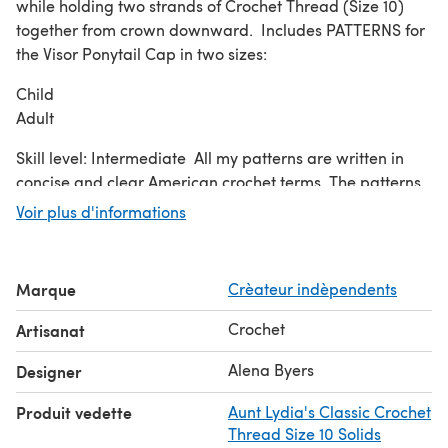
while holding two strands of Crochet Thread (Size 10)
together from crown downward. Includes PATTERNS for
the Visor Ponytail Cap in two sizes:
Child
Adult
Skill level: Intermediate All my patterns are written in
concise and clear American crochet terms. The patterns
include required skill levels, sizes, materials, gauges,
Voir plus d'informations
finished measurements, stitch abbreviations, stitch
counts and pictures.
© 2011-2017 Alena’s Design Alena’s Design patterns are
Marque
Crèateur indèpendents
protected by copyright, you may not rewrite, photocopy,
redistribute, or resell the patterns in any form.
Crochet
Artisanat
Alena Byers
Designer
Produit vedette
Aunt Lydia's Classic Crochet
Thread Size 10 Solids