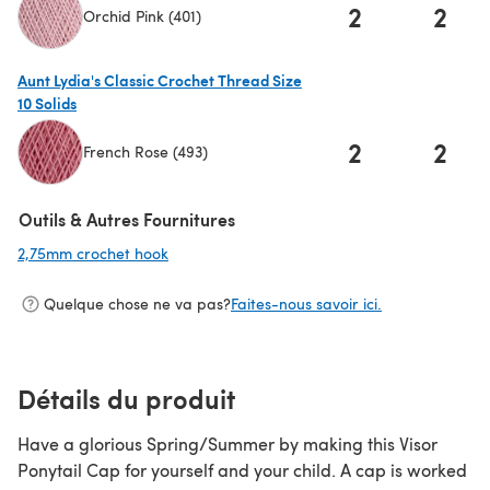
2
2
Orchid Pink (401)
(s'ouvre dans un nouvel onglet)
Aunt Lydia's Classic Crochet Thread Size
10 Solids
2
2
French Rose (493)
(s'ouvre dans un nouvel onglet)
Outils & Autres Fournitures
2,75mm crochet hook
(s'ouvre dans un nouvel onglet)
Quelque chose ne va pas?
Faites-nous savoir ici.
Détails du produit
Have a glorious Spring/Summer by making this Visor
Ponytail Cap for yourself and your child. A cap is worked