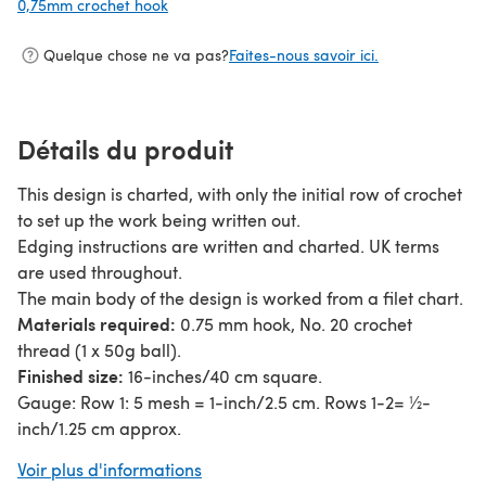
0,75mm crochet hook
(s'ouvre dans un nouvel onglet)
Quelque chose ne va pas?
Faites-nous savoir ici.
Détails du produit
This design is charted, with only the initial row of crochet
to set up the work being written out.
Edging instructions are written and charted. UK terms
are used throughout.
The main body of the design is worked from a filet chart.
Materials required:
0.75 mm hook, No. 20 crochet
thread (1 x 50g ball).
Finished size:
16-inches/40 cm square.
Gauge: Row 1: 5 mesh = 1-inch/2.5 cm. Rows 1-2= ½-
inch/1.25 cm approx.
The finished designs can be joined in pairs (for wedding
Voir plus d'informations
gifts), used for cushion fronts or used to form a