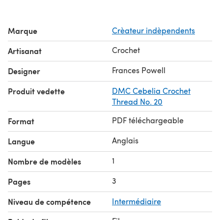
bedspread.
1 of a set of 12 zodiac signs.
Marque
Crèateur indèpendents
Crochet
Artisanat
Frances Powell
Designer
Produit vedette
DMC Cebelia Crochet
Thread No. 20
PDF téléchargeable
Format
Anglais
Langue
1
Nombre de modèles
3
Pages
Niveau de compétence
Intermédiaire