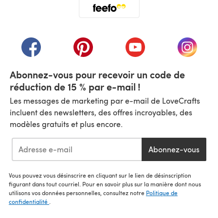
(s'ouvre dans un nouvel onglet)
(s'ouvre dans un nouvel onglet)
(s'ouvre dans un nouvel onglet)
(s'ouvre dans un nouvel
(s'ouvre
Abonnez-vous pour recevoir un code de
réduction de 15 % par e-mail !
Les messages de marketing par e-mail de LoveCrafts
incluent des newsletters, des offres incroyables, des
modèles gratuits et plus encore.
Abonnez-vous
Vous pouvez vous désinscrire en cliquant sur le lien de désinscription
figurant dans tout courriel. Pour en savoir plus sur la manière dont nous
utilisons vos données personnelles, consultez notre
Politique de
confidentialité
.