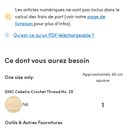
Les articles numériques ne sont pas inclus dans le
calcul des frais de port (voir notre
page de
(s'ouvre dans un nouvel onglet)
livraison
pour plus d'infos).
Qu'est-ce qu'un PDF téléchargeable ?
(s'ouvre dans un
Ce dont vous aurez besoin
Approximately 40 cm
One size only:
square
DMC Cebelia Crochet Thread No. 20
1
746
Outils & Autres Fournitures