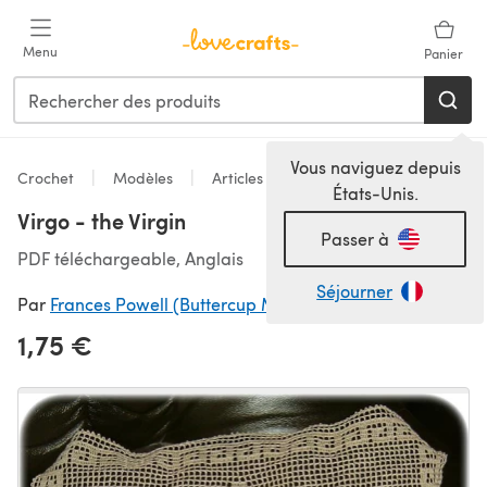
Passer au contenu principal
Menu
Panier
Vous naviguez depuis
Crochet
Modèles
Articles pour la maison
États-Unis.
Virgo - the Virgin
Passer à
PDF téléchargeable, Anglais
Séjourner
Par
Frances Powell (Buttercup Miniatures)
1,75 €