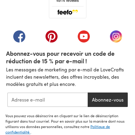
(s'ouvre dans un nouvel onglet)
(s'ouvre dans un nouvel onglet)
(s'ouvre dans un nouvel onglet)
(s'ouvre dans un nouvel
(s'ouvre
Abonnez-vous pour recevoir un code de
réduction de 15 % par e-mail !
Les messages de marketing par e-mail de LoveCrafts
incluent des newsletters, des offres incroyables, des
modèles gratuits et plus encore.
Abonnez-vous
Vous pouvez vous désinscrire en cliquant sur le lien de désinscription
figurant dans tout courriel. Pour en savoir plus sur la manière dont nous
utilisons vos données personnelles, consultez notre
Politique de
confidentialité
.