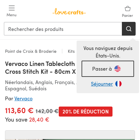
Passer au contenu principal
Menu
Panier
Vous naviguez depuis
Point de Croix & Broderie
Kits
États-Unis.
Vervaco Linen Tablecloth Garden Equipment
Passer à
Cross Stitch Kit - 80cm X 80cm/32in X 32in
Néerlandais, Anglais, Français, Allemand, Italien, Russe,
Séjourner
Espagnol, Suédois
Par
Vervaco
113,60 €
Ancien prix
142,00 €
20% DE RÉDUCTION
You save
28,40 €