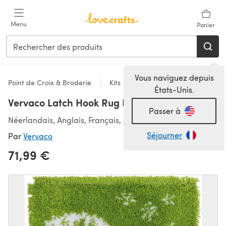
Passer au contenu principal
Menu
Panier
Vous naviguez depuis
Point de Croix & Broderie
Kits
États-Unis.
Vervaco Latch Hook Rug Kit Dandelion
Passer à
Néerlandais, Anglais, Français, Allemand, Espagnol
Séjourner
Par
Vervaco
71,99 €