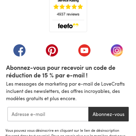
(s'ouvre dans un nouvel onglet)
(s'ouvre dans un nouvel onglet)
(s'ouvre dans un nouvel onglet)
(s'ouvre dans un nouvel
(s'ouvre
Abonnez-vous pour recevoir un code de
réduction de 15 % par e-mail !
Les messages de marketing par e-mail de LoveCrafts
incluent des newsletters, des offres incroyables, des
modèles gratuits et plus encore.
Abonnez-vous
Vous pouvez vous désinscrire en cliquant sur le lien de désinscription
figurant dans tout courriel. Pour en savoir plus sur la manière dont nous