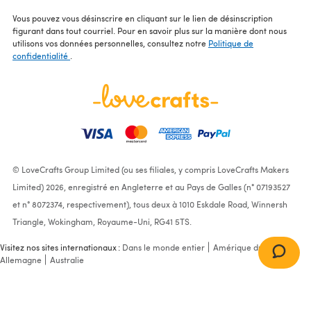
Vous pouvez vous désinscrire en cliquant sur le lien de désinscription
figurant dans tout courriel. Pour en savoir plus sur la manière dont nous
utilisons vos données personnelles, consultez notre
Politique de
confidentialité
.
© LoveCrafts Group Limited (ou ses filiales, y compris LoveCrafts Makers
Limited) 2026, enregistré en Angleterre et au Pays de Galles (n° 07193527
et n° 8072374, respectivement), tous deux à 1010 Eskdale Road, Winnersh
Triangle, Wokingham, Royaume-Uni, RG41 5TS.
Vervaco Cross Stitch
Visitez nos sites internationaux :
Dans le monde entier
Amérique du Nord
Allemagne
Australie
Cushion Kit Sweet Bunnies
Cross Stitch Kit - 40cm x
40cm