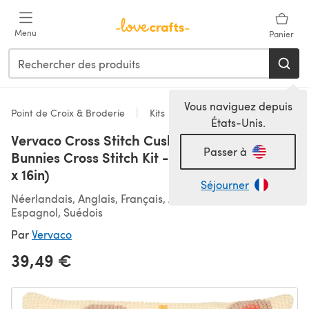
Passer au contenu principal
Menu
Panier
Vous naviguez depuis
Point de Croix & Broderie
Kits
États-Unis.
Vervaco Cross Stitch Cushion Kit Sweet
Passer à
Bunnies Cross Stitch Kit - 40cm x 40cm (16in
x 16in)
Séjourner
Néerlandais, Anglais, Français, Allemand, Italien, Russe,
Espagnol, Suédois
Par
Vervaco
39,49 €