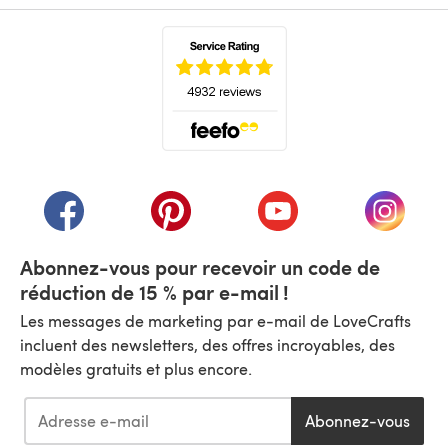
(s'ouvre dans un nouvel onglet)
(s'ouvre dans un nouvel onglet)
(s'ouvre dans un nouvel onglet)
(s'ouvre dans un nouvel
(s'ouvre
Abonnez-vous pour recevoir un code de
réduction de 15 % par e-mail !
Les messages de marketing par e-mail de LoveCrafts
incluent des newsletters, des offres incroyables, des
modèles gratuits et plus encore.
Abonnez-vous