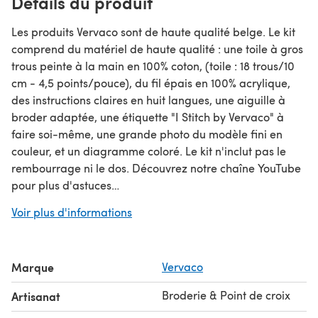
Détails du produit
Les produits Vervaco sont de haute qualité belge. Le kit
comprend du matériel de haute qualité : une toile à gros
trous peinte à la main en 100% coton, (toile : 18 trous/10
cm - 4,5 points/pouce), du fil épais en 100% acrylique,
des instructions claires en huit langues, une aiguille à
broder adaptée, une étiquette "I Stitch by Vervaco" à
faire soi-même, une grande photo du modèle fini en
couleur, et un diagramme coloré. Le kit n'inclut pas le
rembourrage ni le dos. Découvrez notre chaîne YouTube
pour plus d'astuces
www.youtube.com/c/IStitchwithVervaco env. 40 x 40 cm
Voir plus d'informations
/ 16" x 16", Catégorie d'âge : à partir de 6 ans, Points :
point de croix, Nombre de couleurs : 9, Difficulté : Très
facile,
Marque
Vervaco
Broderie & Point de croix
Artisanat